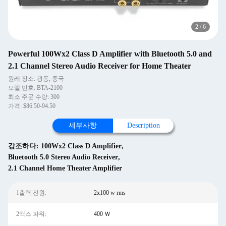
2
/
6
Powerful 100Wx2 Class D Amplifier with Bluetooth 5.0 and
2.1 Channel Stereo Audio Receiver for Home Theater
원래 장소: 광동, 중국
모델 번호: BTA-2100
최소 주문 수량: 300
가격: $86.50-94.50
세부사항
Description
강조하다:
100Wx2 Class D Amplifier
,
Bluetooth 5.0 Stereo Audio Receiver
,
2.1 Channel Home Theater Amplifier
1출력 전원:
2x100 w rms
2맥스 파워:
400 Ｗ