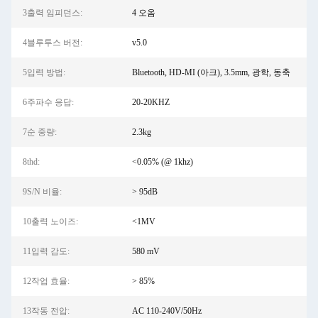
3출력 임피던스:
4 오옴
4블루투스 버전:
v5.0
5입력 방법:
Bluetooth, HD-MI (아크), 3.5mm, 광학, 동축
6주파수 응답:
20-20KHZ
7순 중량:
2.3kg
8thd:
<0.05% (@ 1khz)
9S/N 비율:
> 95dB
10출력 노이즈:
<1MV
11입력 감도:
580 mV
12작업 효율:
> 85%
13작동 전압:
AC 110-240V/50Hz