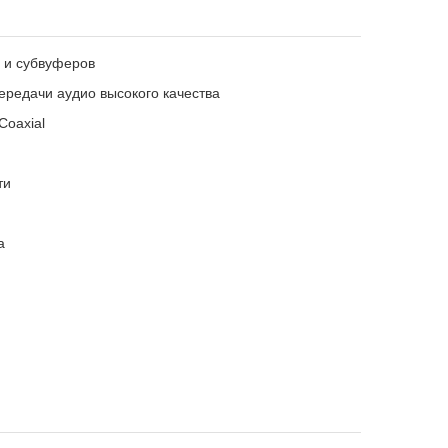
 и субвуферов
передачи аудио высокого качества
Coaxial
ти
а