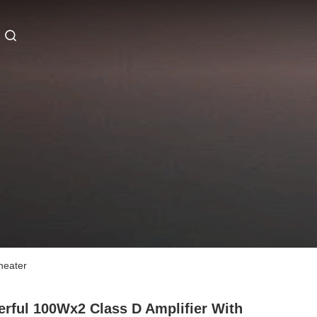
heater
rful 100Wx2 Class D Amplifier With