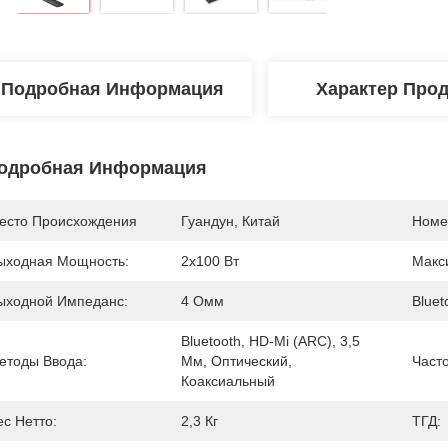
Подробная Информация
Характер Про
одробная Информация
есто Происхождения
Гуандун, Китай
Номе
ыходная Мощность:
2x100 Вт
Макс
ыходной Импеданс:
4 Омм
Bluet
Bluetooth, HD-Mi (ARC), 3,5 
етоды Ввода:
Мм, Оптический, 
Часто
Коаксиальный
ес Нетто:
2,3 Кг
ТГД: