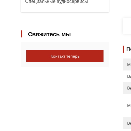
Специальные аудиосервисы
Свяжитесь мы
П
Контакт теперь
М
В
В
М
В