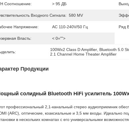
/н Соотношение:
> 95 ДБ
Выхо
увствительность Входного Сигнала:
580 MV
Эффе
абочее Напряжение:
AC 110-240V/50 Гц
Ряд B
езервная Власть:
< 0="">
100Wx2 Class D Amplifier
, 
Bluetooth 5.0 S
ыделить:
2.1 Channel Home Theater Amplifier
арактер Продукции
ощный солидный Bluetooth HiFi усилитель 100Wx
тот профессиональный 2,1-канальный стерео аудиоприемник обеспе
DMI (ARC), оптические, коаксиальные и 3,5 мм входы. Идеально п
становки в нескольких комнатах с его универсальными возможност