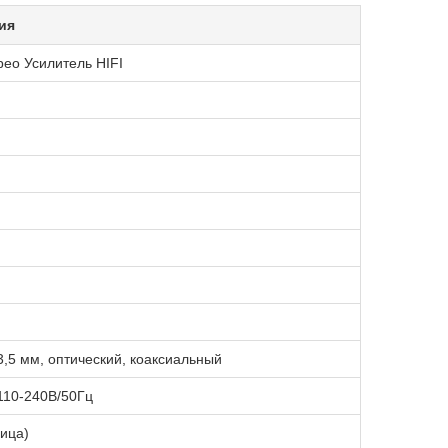
ия
рео Усилитель HIFI
 3,5 мм, оптический, коаксиальный
110-240В/50Гц
ница)