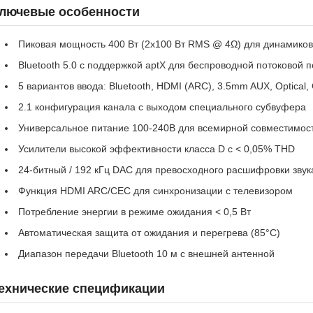
лючевые особенности
Пиковая мощность 400 Вт (2x100 Вт RMS @ 4Ω) для динамиков
Bluetooth 5.0 с поддержкой aptX для беспроводной потоковой 
5 вариантов ввода: Bluetooth, HDMI (ARC), 3.5mm AUX, Optical, 
2.1 конфигурация канала с выходом специального субвуфера
Универсальное питание 100-240В для всемирной совместимос
Усилители высокой эффективности класса D с < 0,05% THD
24-битный / 192 кГц DAC для превосходного расшифровки звук
Функция HDMI ARC/CEC для синхронизации с телевизором
Потребление энергии в режиме ожидания < 0,5 Вт
Автоматическая защита от ожидания и перегрева (85°C)
Диапазон передачи Bluetooth 10 м с внешней антенной
ехнические спецификации