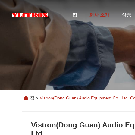
집
회사 소개
상품
집
>
Vistron(Dong Guan) Audio Equipment Co., Ltd. Co
Vistron(Dong Guan) Audio Eq
Ltd.