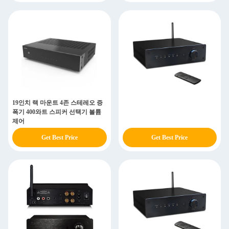
19인치 랙 마운트 4존 스테레오 증
폭기 400와트 스피커 선택기 볼륨
제어
Get Best Price
Get Best Price