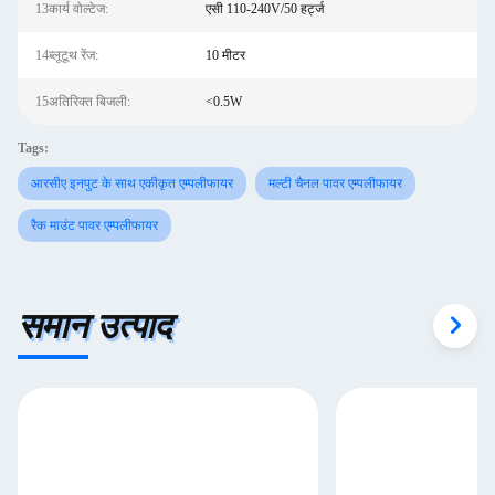
13कार्य वोल्टेज:
एसी 110-240V/50 हर्ट्ज
14ब्लूटूथ रेंज:
10 मीटर
15अतिरिक्त बिजली:
<0.5W
Tags:
आरसीए इनपुट के साथ एकीकृत एम्पलीफायर
मल्टी चैनल पावर एम्पलीफायर
रैक माउंट पावर एम्पलीफायर
समान उत्पाद