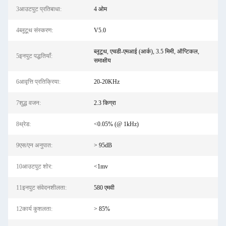
3आउटपुट प्रतिबाधा:
4 ओम
4ब्लूटूथ संस्करण:
V5.0
ब्लूटूथ, एचडी-एमआई (आर्क), 3.5 मिमी, ऑप्टिकल,
5इनपुट पद्धतियाँ:
समाक्षीय
6आवृत्ति प्रतिक्रिया:
20-20KHz
7शुद्ध वजन:
2.3 किग्रा
8थ्रेड:
<0.05% (@ 1kHz)
9एस/एन अनुपात:
> 95dB
10आउटपुट शोर:
<1mv
11इनपुट संवेदनशीलता:
580 एमवी
12कार्य कुशलता:
> 85%