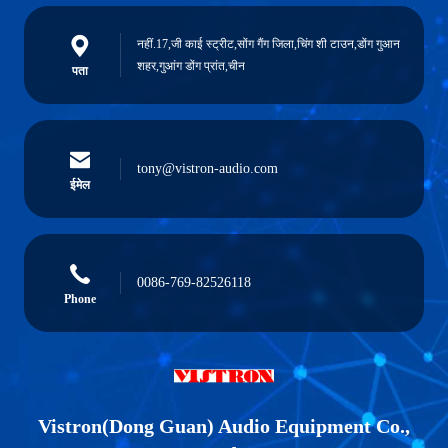
नहीं.17,जी काई स्ट्रीट,सोंग गैंग जिला,चिंग शी टाउन,डोंग गुआन
शहर,गुआंग डोंग प्रांत,चीन
पता
tony@vistron-audio.com
ईमेल
0086-769-82526118
Phone
Vistron(Dong Guan) Audio Equipment Co.,