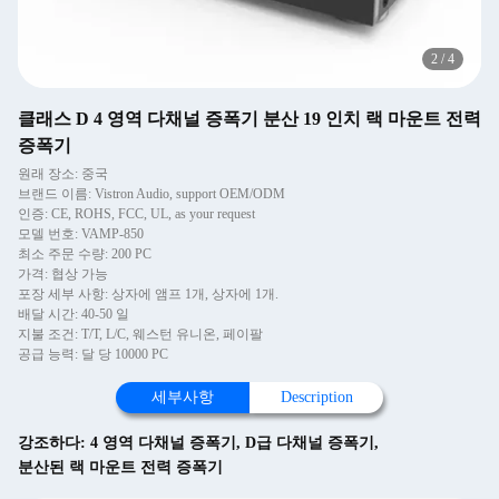
2
/
4
클래스 D 4 영역 다채널 증폭기 분산 19 인치 랙 마운트 전력
증폭기
원래 장소: 중국
브랜드 이름: Vistron Audio, support OEM/ODM
인증: CE, ROHS, FCC, UL, as your request
모델 번호: VAMP-850
최소 주문 수량: 200 PC
가격: 협상 가능
포장 세부 사항: 상자에 앰프 1개, 상자에 1개.
배달 시간: 40-50 일
지불 조건: T/T, L/C, 웨스턴 유니온, 페이팔
공급 능력: 달 당 10000 PC
세부사항
Description
강조하다:
4 영역 다채널 증폭기
,
D급 다채널 증폭기
,
분산된 랙 마운트 전력 증폭기