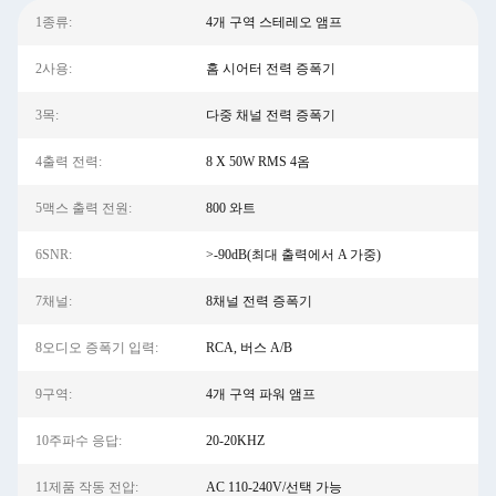
1종류:
4개 구역 스테레오 앰프
2사용:
홈 시어터 전력 증폭기
3목:
다중 채널 전력 증폭기
4출력 전력:
8 X 50W RMS 4옴
5맥스 출력 전원:
800 와트
6SNR:
>-90dB(최대 출력에서 ​​A 가중)
7채널:
8채널 전력 증폭기
8오디오 증폭기 입력:
RCA, 버스 A/B
9구역:
4개 구역 파워 앰프
10주파수 응답:
20-20KHZ
11제품 작동 전압:
AC 110-240V/선택 가능