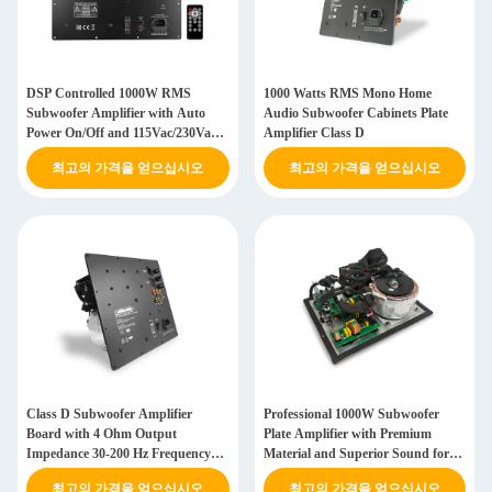
DSP Controlled 1000W RMS
1000 Watts RMS Mono Home
Subwoofer Amplifier with Auto
Audio Subwoofer Cabinets Plate
Power On/Off and 115Vac/230Vac
Amplifier Class D
Switchable
최고의 가격을 얻으십시오
최고의 가격을 얻으십시오
Class D Subwoofer Amplifier
Professional 1000W Subwoofer
Board with 4 Ohm Output
Plate Amplifier with Premium
Impedance 30-200 Hz Frequency
Material and Superior Sound for
Response and Toroidal Power
Home Theatre
최고의 가격을 얻으십시오
최고의 가격을 얻으십시오