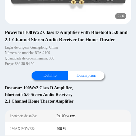
2
/
6
Powerful 100Wx2 Class D Amplifier with Bluetooth 5.0 and
2.1 Channel Stereo Audio Receiver for Home Theater
Lugar de origem: Guangdong, China
Número do modelo: BTA-2100
Quantidade de ordem mínima: 300
Preço: $86.50-94.50
Detalhe
Description
Destacar:
100Wx2 Class D Amplifier
,
Bluetooth 5.0 Stereo Audio Receiver
,
2.1 Channel Home Theater Amplifier
1potência de saída:
2x100 w rms
2MAX POWER:
400 W