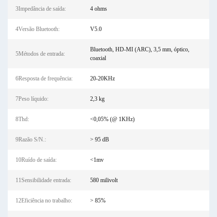
3Impedância de saída:
4 ohms
4Versão Bluetooth:
V5.0
Bluetooth, HD-MI (ARC), 3,5 mm, óptico,
5Métodos de entrada:
coaxial
6Resposta de frequência:
20-20KHz
7Peso líquido:
2,3 kg
8Thd:
<0,05% (@ 1KHz)
9Razão S/N.:
> 95 dB
10Ruído de saída:
<1mv
11Sensibilidade entrada:
580 milivolt
12Eficiência no trabalho:
> 85%