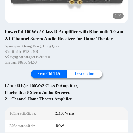
2
/
6
Powerful 100Wx2 Class D Amplifier with Bluetooth 5.0 and
2.1 Channel Stereo Audio Receiver for Home Theater
Nguồn gốc: Quảng Đông, Trung Quốc
Số mô hình: BTA-2100
Số lượng đặt hàng tối thiểu: 300
Giá bán: $86.50-94.50
Xem Chi Tiết
Description
Làm nổi bật:
100Wx2 Class D Amplifier
,
Bluetooth 5.0 Stereo Audio Receiver
,
2.1 Channel Home Theater Amplifier
1Công suất đầu ra:
2x100 W rms
2Sức mạnh tối đa:
400W