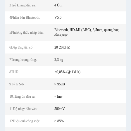
3Trở kháng đầu ra:
4 Ôm
4Phiên bản Bluetooth:
V5.0
Bluetooth, HD-MI (ARC), 3,5mm, quang học,
5Phương thức nhập liệu:
đồng trục
6Đáp ứng tần số:
20-20KHZ
7Trọng lượng ròng:
2,3 kg
8THD:
<0,05% (@ 1kHz)
9Tỷ lệ S/N.:
> 95dB
10Tiếng ồn đầu ra:
<1mv
11Độ nhạy đầu vào:
580mV
12Hiệu quả công việc:
> 85%