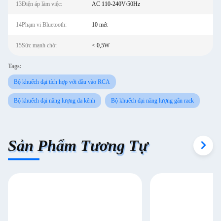
13Điện áp làm việc:
AC 110-240V/50Hz
14Phạm vi Bluetooth:
10 mét
15Sức mạnh chờ:
< 0,5W
Tags:
Bộ khuếch đại tích hợp với đầu vào RCA
Bộ khuếch đại năng lượng đa kênh
Bộ khuếch đại năng lượng gắn rack
Sản Phẩm Tương Tự