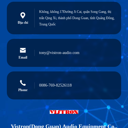
Không, không.17Đường Ji Cai, quận Song Gang, thị
trấn Qing Xi, thành phố Dong Guan, tỉnh Quảng Đông,
Địa chỉ
Trung Quốc
tony@vistron-audio.com
Email
0086-769-82526118
Phone
Vistron(Dong Guan) Audio Equipment Co.,