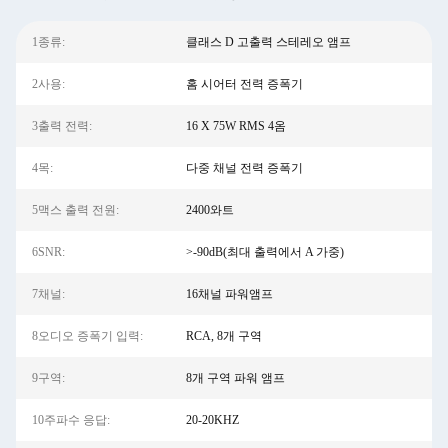
1종류:
클래스 D 고출력 스테레오 앰프
2사용:
홈 시어터 전력 증폭기
3출력 전력:
16 X 75W RMS 4옴
4목:
다중 채널 전력 증폭기
5맥스 출력 전원:
2400와트
6SNR:
>-90dB(최대 출력에서 ​​A 가중)
7채널:
16채널 파워앰프
8오디오 증폭기 입력:
RCA, 8개 구역
9구역:
8개 구역 파워 앰프
10주파수 응답:
20-20KHZ