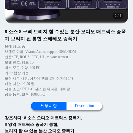
2
/
4
8 소스 8 구역 브리지 할 수있는 분산 오디오 매트릭스 증폭
기 브리지 된 통합 스테레오 증폭기
원래 장소: 중국
브랜드 이름: Vistron Audio, support OEM/ODM
인증: CE, ROHS, FCC, UL, as your request
모델 번호: 뱀프-16
최소 주문 수량: 200 PC
가격: 협상 가능
포장 세부 사항: 상자에 앰프 1개, 상자에 1개.
배달 시간: 40-50 일
지불 조건: T/T, L/C, 웨스턴 유니온, 페이팔
공급 능력: 달 당 10000 PC
세부사항
Description
강조하다:
8 소스 오디오 매트릭스 증폭기
,
8 영역 매트릭스 증폭기 통합
,
브리지 할 수 있는 분산 오디오 증폭기