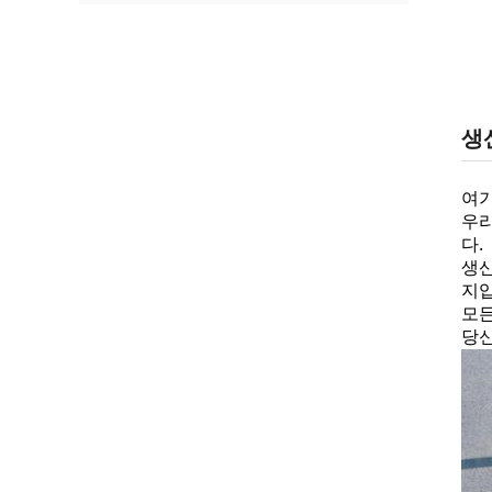
생
여기
우리
다.
생산
지입
모든
당신