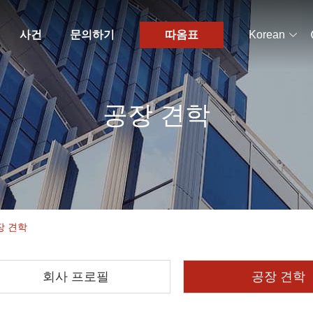
사건
문의하기
따옴표
Korean
공장 견학
 공장 견학
회사 프로필
공장 견학