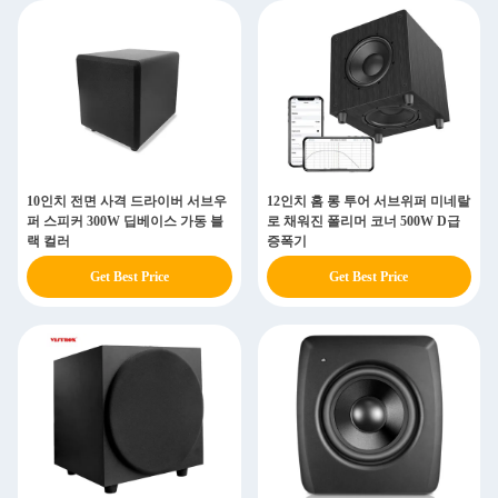
10인치 전면 사격 드라이버 서브우
12인치 홈 롱 투어 서브위퍼 미네랄
퍼 스피커 300W 딥베이스 가동 블
로 채워진 폴리머 코너 500W D급
랙 컬러
증폭기
Get Best Price
Get Best Price