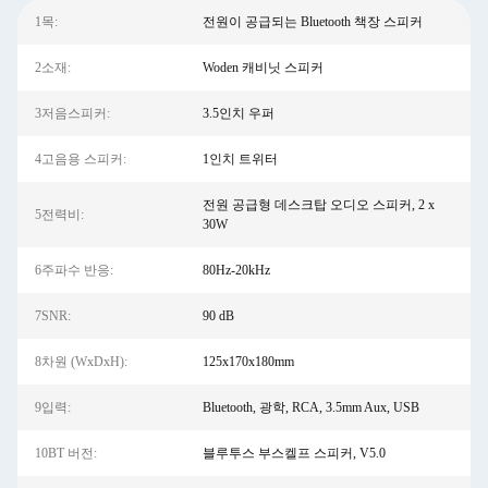
1목:
전원이 공급되는 Bluetooth 책장 스피커
2소재:
Woden 캐비닛 스피커
3저음스피커:
3.5인치 우퍼
4고음용 스피커:
1인치 트위터
전원 공급형 데스크탑 오디오 스피커, 2 x
5전력비:
30W
6주파수 반응:
80Hz-20kHz
7SNR:
90 dB
8차원 (WxDxH):
125x170x180mm
9입력:
Bluetooth, 광학, RCA, 3.5mm Aux, USB
10BT 버전:
블루투스 부스켈프 스피커, V5.0