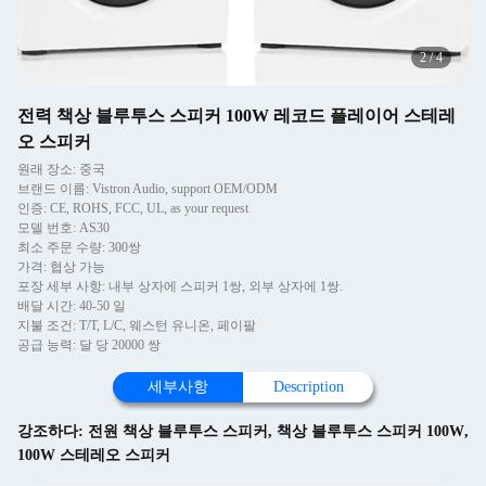
2
/
4
전력 책상 블루투스 스피커 100W 레코드 플레이어 스테레
오 스피커
원래 장소: 중국
브랜드 이름: Vistron Audio, support OEM/ODM
인증: CE, ROHS, FCC, UL, as your request
모델 번호: AS30
최소 주문 수량: 300쌍
가격: 협상 가능
포장 세부 사항: 내부 상자에 스피커 1쌍, 외부 상자에 1쌍.
배달 시간: 40-50 일
지불 조건: T/T, L/C, 웨스턴 유니온, 페이팔
공급 능력: 달 당 20000 쌍
세부사항
Description
강조하다:
전원 책상 블루투스 스피커
,
책상 블루투스 스피커 100W
,
100W 스테레오 스피커