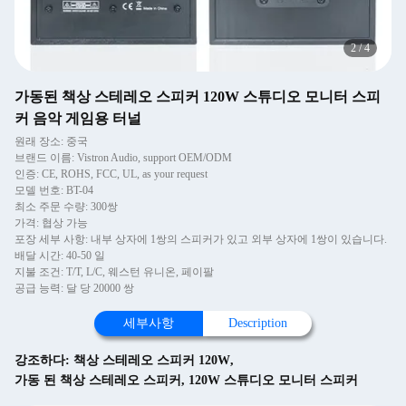
2
/
4
가동된 책상 스테레오 스피커 120W 스튜디오 모니터 스피
커 음악 게임용 터널
원래 장소: 중국
브랜드 이름: Vistron Audio, support OEM/ODM
인증: CE, ROHS, FCC, UL, as your request
모델 번호: BT-04
최소 주문 수량: 300쌍
가격: 협상 가능
포장 세부 사항: 내부 상자에 1쌍의 스피커가 있고 외부 상자에 1쌍이 있습니다.
배달 시간: 40-50 일
지불 조건: T/T, L/C, 웨스턴 유니온, 페이팔
공급 능력: 달 당 20000 쌍
세부사항
Description
강조하다:
책상 스테레오 스피커 120W
,
가동 된 책상 스테레오 스피커
,
120W 스튜디오 모니터 스피커