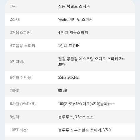
1목:
전동 북쉘프 스피커
2소재:
Woden 캐비닛 스피커
3저음스피커:
4 인치 저음스피커
4고음용 스피커:
1인치 트위터
전원 공급형 데스크탑 오디오 스피커 2 x
5전력비:
30W
6주파수 반응:
55Hz-20KHz
7SNR:
90 dB
8차원 (WxDxH):
160(가로)x130(가로)x210(높이)mm
9입력:
블루투스, 3.5mm 보조
10BT 버전:
블루투스 부스켈프 스피커, V5.0