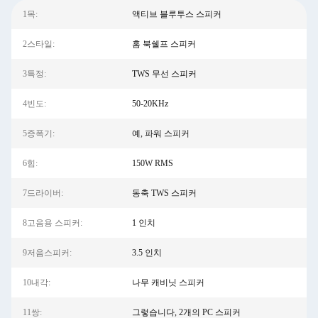
1목:
액티브 블루투스 스피커
2스타일:
홈 북쉘프 스피커
3특정:
TWS 무선 스피커
4빈도:
50-20KHz
5증폭기:
예, 파워 스피커
6힘:
150W RMS
7드라이버:
동축 TWS 스피커
8고음용 스피커:
1 인치
9저음스피커:
3.5 인치
10내각:
나무 캐비닛 스피커
11쌍:
그렇습니다, 2개의 PC 스피커