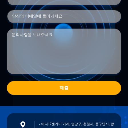
제출
- 아니17젠카이 거리, 송강구, 춘천시, 둥구안시, 광