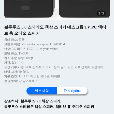
3
/
3
블루투스 5.0 스테레오 책상 스피커 데스크톱 TV PC 액티
브 홈 오디오 스피커
원래 장소: 중국
브랜드 이름: Vistron Audio, support OEM/ODM
인증: CE, ROHS, FCC, UL, as your request
모델 번호: TW350
최소 주문 수량: 300쌍
가격: 협상 가능
포장 세부 사항: 내부 상자에 스피커 1쌍이 들어 있고 외부 상자에 포장되어 있습니다.
배달 시간: 40-50 일
지불 조건: T/T, L/C, 웨스턴 유니온, 페이팔
공급 능력: 달 당 20000 PC
세부사항
Description
강조하다:
블루투스 5.0 책상 스피커
,
블루투스 스테레오 책상 스피커
,
액티브 홈 오디오 스피커