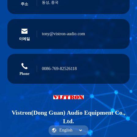
동성, 중국
주소
tony@vistron-audio.com
이메일
0086-769-82526118
Phone
Vistron(Dong Guan) Audio Equipment Co.,
Ltd.