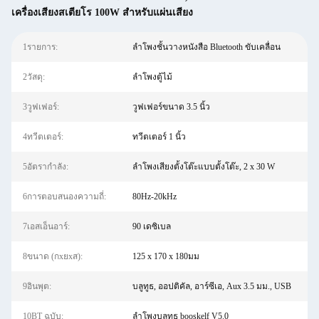
เครื่องเสียงสเตียโร 100W สําหรับแผ่นเสียง
1รายการ:
ลำโพงชั้นวางหนังสือ Bluetooth ขับเคลื่อน
2วัสดุ:
ลำโพงตู้ไม้
3วูฟเฟอร์:
วูฟเฟอร์ขนาด 3.5 นิ้ว
4ทวีตเตอร์:
ทวีตเตอร์ 1 นิ้ว
5อัตรากำลัง:
ลำโพงเสียงตั้งโต๊ะแบบตั้งโต๊ะ, 2 x 30 W
6การตอบสนองความถี่:
80Hz-20kHz
7เอสเอ็นอาร์:
90 เดซิเบล
8ขนาด (กxยxส):
125 x 170 x 180มม
9อินพุต:
บลูทูธ, ออปติคัล, อาร์ซีเอ, Aux 3.5 มม., USB
10BT ฉบับ:
ลำโพงบลูทูธ booskelf V5.0