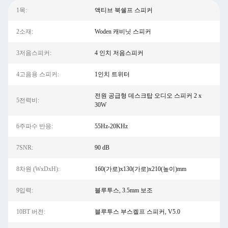
1목:
액티브 북쉘프 스피커
2소재:
Woden 캐비닛 스피커
3저음스피커:
4 인치 저음스피커
4고음용 스피커:
1인치 트위터
전원 공급형 데스크탑 오디오 스피커 2 x
5전력비:
30W
6주파수 반응:
55Hz-20KHz
7SNR:
90 dB
8차원 (WxDxH):
160(가로)x130(가로)x210(높이)mm
9입력:
블루투스, 3.5mm 보조
10BT 버전:
블루투스 부스켈프 스피커, V5.0