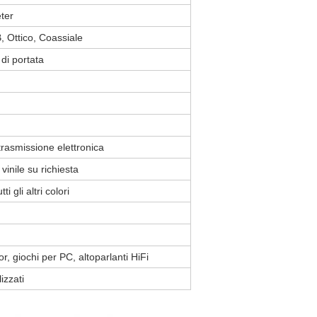
eter
 Ottico, Coassiale
di portata
trasmissione elettronica
vinile su richiesta
i gli altri colori
or, giochi per PC, altoparlanti HiFi
izzati