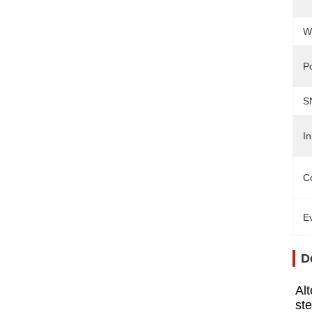
W
P
S
In
Co
Ev
D
Alt
st