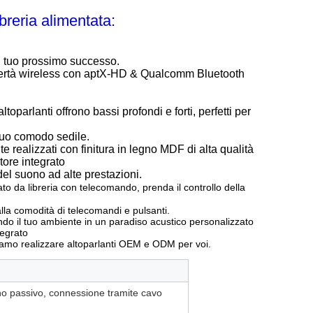
ibreria alimentata:
il tuo prossimo successo.
tà wireless con aptX-HD & Qualcomm Bluetooth
ltoparlanti offrono bassi profondi e forti, perfetti per
tuo comodo sedile.
lizzati con finitura in legno MDF di alta qualità
tore integrato
del suono ad alte prestazioni.
to da libreria con telecomando, prenda il controllo della
alla comodità di telecomandi e pulsanti.
ando il tuo ambiente in un paradiso acustico personalizzato
tegrato
iamo realizzare altoparlanti OEM e ODM per voi.
o passivo, connessione tramite cavo