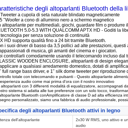
ratteristiche degli altoparlanti Bluetooth della l
"Tweeter a cupola di seta naturale blindato magneticamente
,5 "Woofer a cono di alluminio nero a schermo magnetico
 altoparlante per multimediali, giochi, guardare film o produrre 
UETOOTH 5.0-5.3 WITH QUALCOMM APTX HD - Goditi la liber
 tecnologia per senza soluzione di continuità
X HD supporta qualità fino a 24 bit tramite Bluetooth.
n i suoi driver di basso da 3,5 pollici ad alte prestazioni, questi a
 appassionati di musica, gli amanti del cinema e i giocatori.
i controllarli comodamente usando il telecomando incluso dal 
LASSIC WOODEN ENCLOSURE, altoparlanti di design elegante rea
applicare a qualsiasi arredamento domestico, dotati di amplifica
" full range bass driver, e 1" silk dome tweeter per riproduzione 
ntrollo totale con telecomando e pulsanti - Questo altoparlante alimenta
 esperienza audio come mai prima d'ora con il nostro innovativo
 altoparlanti con 3 differenti modalità di equalizzatore, accompagnati d
nostro sistema si adatta alle tue preferenze con un solo tocco, trasform
'altoparlante Bluetooth con
Amplificatore di classe D ad alta efficienza in
isegno personalizzato, siamo una fabbrica di audio professionale, poss
ecifica degli altoparlanti Bluetooth attivi in legno
tenza dell'altoparlante
2x30 W RMS, uno attivo e un
audio