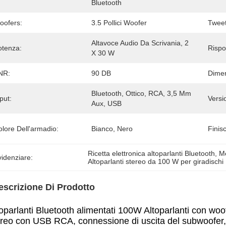
Bluetooth
oofers:
3.5 Pollici Woofer
Tweet
Altavoce Audio Da Scrivania, 2 
otenza:
Rispo
X 30 W
NR:
90 DB
Dime
Bluetooth, Ottico, RCA, 3,5 Mm 
put:
Versi
Aux, USB
lore Dell'armadio:
Bianco, Nero
Finisc
Ricetta elettronica altoparlanti Bluetooth
, 
Me
idenziare:
Altoparlanti stereo da 100 W per giradischi
escrizione Di Prodotto
oparlanti Bluetooth alimentati 100W Altoparlanti con woofer
ereo con USB RCA, connessione di uscita del subwoofer, a