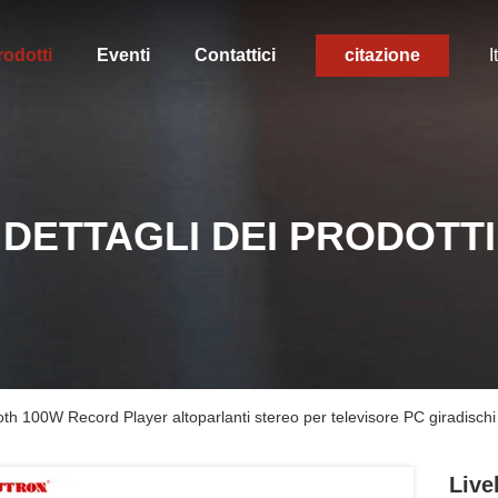
rodotti
Eventi
Contattici
citazione
I
DETTAGLI DEI PRODOTTI
ooth 100W Record Player altoparlanti stereo per televisore PC giradischi
Live