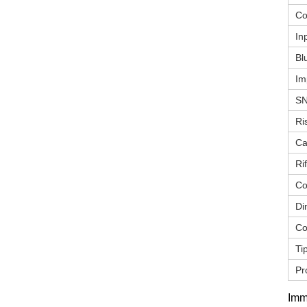
Co
In
Bl
Im
S
Ri
Ca
Ri
Co
Di
Co
Ti
Pr
Imm