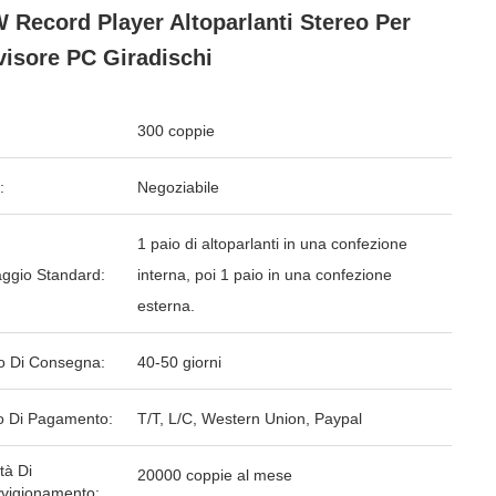
 Record Player Altoparlanti Stereo Per
visore PC Giradischi
300 coppie
:
Negoziabile
1 paio di altoparlanti in una confezione
aggio Standard:
interna, poi 1 paio in una confezione
esterna.
o Di Consegna:
40-50 giorni
 Di Pagamento:
T/T, L/C, Western Union, Paypal
tà Di
20000 coppie al mese
vigionamento: