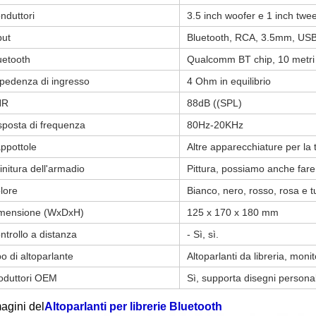
nduttori
3.5 inch woofer e 1 inch twe
put
Bluetooth, RCA, 3.5mm, USB,
uetooth
Qualcomm BT chip, 10 metri 
pedenza di ingresso
4 Ohm in equilibrio
NR
88dB ((SPL)
sposta di frequenza
80Hz-20KHz
ppottole
Altre apparecchiature per la 
finitura dell'armadio
Pittura, possiamo anche fare 
lore
Bianco, nero, rosso, rosa e tutt
mensione (WxDxH)
125 x 170 x 180 mm
ntrollo a distanza
- Sì, sì.
po di altoparlante
Altoparlanti da libreria, monit
oduttori OEM
Sì, supporta disegni personal
agini del
Altoparlanti per librerie Bluetooth