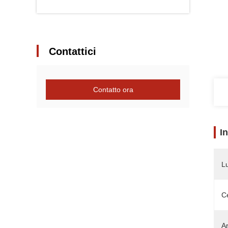
Contattici
Contatto ora
I
L
Ce
Ar