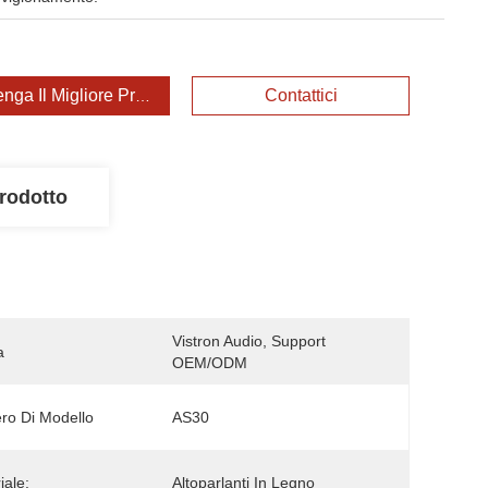
enga Il Migliore Prezzo
Contattici
rodotto
Vistron Audio, Support 
a
OEM/ODM
o Di Modello
AS30
iale:
Altoparlanti In Legno