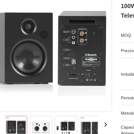
100W
Tele
MOQ:
Prezzo
Imball
Period
Metodo
Capaci
Approv