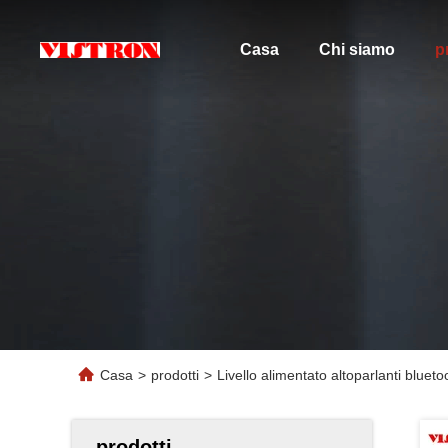
Casa
Chi siamo
p
Casa
>
prodotti
>
Livello alimentato altoparlanti bluet
prodotti