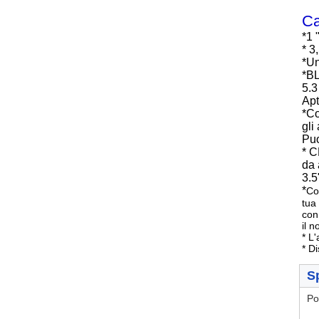
Ca
*1 
* 3
*
Un
*
BL
5.3
Apt
*
Co
gli
Puo
* C
da 
3.5
*
Co
tua
con
il 
* L
* D
Sp
Po