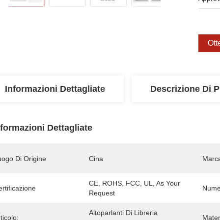
Ott
Informazioni Dettagliate
Descrizione Di P
nformazioni Dettagliate
uogo Di Origine
Cina
Marc
CE, ROHS, FCC, UL, As Your 
rtificazione
Numer
Request
Altoparlanti Di Libreria 
ticolo:
Mater