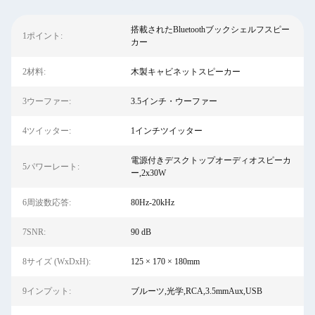
搭載されたBluetoothブックシェルフスピー
1ポイント:
カー
2材料:
木製キャビネットスピーカー
3ウーファー:
3.5インチ・ウーファー
4ツイッター:
1インチツイッター
電源付きデスクトップオーディオスピーカ
5パワーレート:
ー,2x30W
6周波数応答:
80Hz-20kHz
7SNR:
90 dB
8サイズ (WxDxH):
125 × 170 × 180mm
9インプット:
ブルーツ,光学,RCA,3.5mmAux,USB