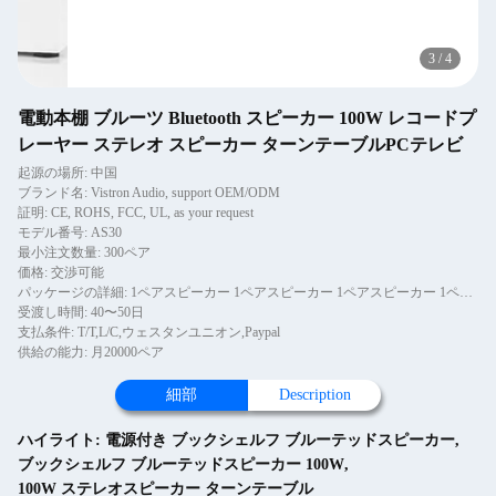
3
/
4
電動本棚 ブルーツ Bluetooth スピーカー 100W レコードプ
レーヤー ステレオ スピーカー ターンテーブルPCテレビ
起源の場所: 中国
ブランド名: Vistron Audio, support OEM/ODM
証明: CE, ROHS, FCC, UL, as your request
モデル番号: AS30
最小注文数量: 300ペア
価格: 交渉可能
パッケージの詳細: 1ペアスピーカー 1ペアスピーカー 1ペアスピーカー 1ペアスピーカー
受渡し時間: 40〜50日
支払条件: T/T,L/C,ウェスタンユニオン,Paypal
供給の能力: 月20000ペア
細部
Description
ハイライト:
電源付き ブックシェルフ ブルーテッドスピーカー
,
ブックシェルフ ブルーテッドスピーカー 100W
,
100W ステレオスピーカー ターンテーブル