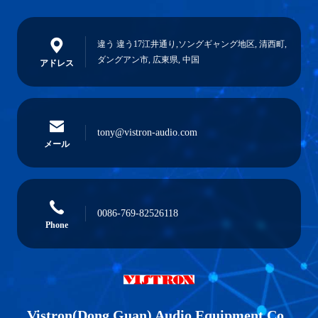
違う 違う17江井通り,ソングギャング地区, 清西町,
ダングアン市, 広東県, 中国
アドレス
tony@vistron-audio.com
メール
0086-769-82526118
Phone
Vistron(Dong Guan) Audio Equipment Co.,