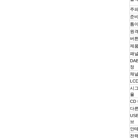
주파
준비
틈이
원
버
제품
패널
DA
정
채널
LC
시그
율
CD
다른
US
브
안
전력