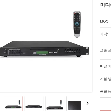
미디
MOQ:
가격:
표준 포
배달 기
지불 방
공급 능