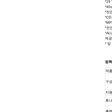
*19
*4
*전
*C
*M
*전
*A
제공
* 
컴팩
제품
구성
지원
튜
출력