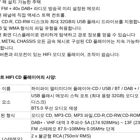
 ′′ 랙 설치 가능한 주택
0x FM + 40x DAB+ 라디오 방송국 미리 설정된 메모리
면 패널에 직접 액세스 트랙 컨트롤.
D, CD-R, CD-RW 디스크와 최대 32GB의 USB 플래시 드라이브를 지원합
P3 및 WMA 형식의 파일 유형을 허용합니다.
면 화면 디스플레이로 편리하게 탐색하고 경로 정보를 얻을 수 있습니다
LL METAL CHASSIS 모든 금속 체시로 구성된 CD 플레이어는 지속 
합니다.
앞 버튼과 리모컨이 있는 HIFI 오디오 플레이어, 조작이 쉽습니다.
트 HIFI CD 플레이어의 사양:
 이름
하이파이 멀티미디어 플레이어-CD / USB / BT / DAB + /
USB 플래시 메모리 스틱 포트 (최대 용량 32GB) 오디오 /
 요소
디스크)
BT5.0 무선 오디오 재생
된 형식
오디오 CD, MP3-CD, MP3 파일,
CD-R,CD-RW,CD-RO
DAB+ - VHF 대역 3 주파수 5A (174.928MHz) ~ 13F (2
너
FM 스테레오 87.5~108MHz 0.05MHz 단계
2 x 불균형 RCA (750mV RMS)
 (스테레오)