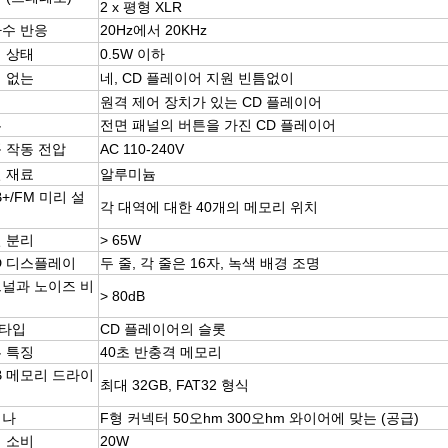
2 x 평형 XLR
수 반응
20Hz에서 20KHz
 상태
0.5W 이하
 없는
네, CD 플레이어 지원 빈틈없이
격
원격 제어 장치가 있는 CD 플레이어
튼
전면 패널의 버튼을 가진 CD 플레이어
 작동 전압
AC 110-240V
 재료
알루미늄
B+/FM 미리 설
각 대역에 대한 40개의 메모리 위치
 분리
> 65W
D 디스플레이
두 줄, 각 줄은 16자, 녹색 배경 조명
널과 노이즈 비
> 80dB
 타입
CD 플레이어의 슬롯
 특징
40초 반충격 메모리
B 메모리 드라이
최대 32GB, FAT32 형식
테나
F형 커넥터 50오hm 300오hm 와이어에 맞는 (공급)
 소비
20W