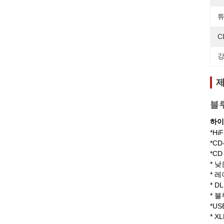
튜
C
강
제
블
하이
*Hi
*C
*C
* 
* 
* D
* 
*U
* X