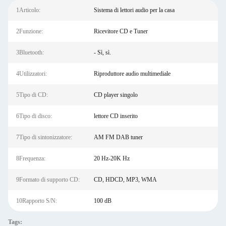
1Articolo:
Sistema di lettori audio per la casa
2Funzione:
Ricevitore CD e Tuner
3Bluetooth:
- Sì, sì.
4Utilizzatori:
Riproduttore audio multimediale
5Tipo di CD:
CD player singolo
6Tipo di disco:
lettore CD inserito
7Tipo di sintonizzatore:
AM FM DAB tuner
8Frequenza:
20 Hz-20K Hz
9Formato di supporto CD:
CD, HDCD, MP3, WMA
10Rapporto S/N:
100 dB
Tags: