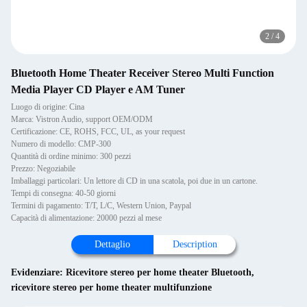
2
/
4
Bluetooth Home Theater Receiver Stereo Multi Function
Media Player CD Player e AM Tuner
Luogo di origine: Cina
Marca: Vistron Audio, support OEM/ODM
Certificazione: CE, ROHS, FCC, UL, as your request
Numero di modello: CMP-300
Quantità di ordine minimo: 300 pezzi
Prezzo: Negoziabile
Imballaggi particolari: Un lettore di CD in una scatola, poi due in un cartone.
Tempi di consegna: 40-50 giorni
Termini di pagamento: T/T, L/C, Western Union, Paypal
Capacità di alimentazione: 20000 pezzi al mese
Dettaglio
Description
Evidenziare:
Ricevitore stereo per home theater Bluetooth
,
ricevitore stereo per home theater multifunzione