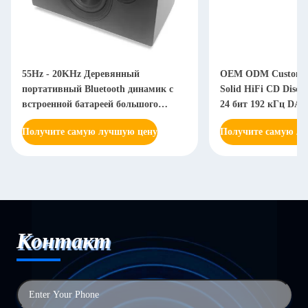
55Hz - 20KHz Деревянный
OEM ODM Custom Au
портативный Bluetooth динамик с
Solid HiFi CD Disc 
встроенной батареей большого
24 бит 192 кГц DAC
объема
Получите самую лучшую цену
Получите самую л
Контакт