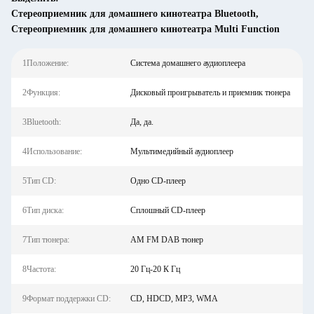
Стереоприемник для домашнего кинотеатра Bluetooth
,
Стереоприемник для домашнего кинотеатра Multi Function
1Положение:
Система домашнего аудиоплеера
2Функция:
Дисковый проигрыватель и приемник тюнера
3Bluetooth:
Да, да.
4Использование:
Мультимедийный аудиоплеер
5Тип CD:
Одно CD-плеер
6Тип диска:
Сплошный CD-плеер
7Тип тюнера:
AM FM DAB тюнер
8Частота:
20 Гц-20 К Гц
9Формат поддержки CD:
CD, HDCD, MP3, WMA