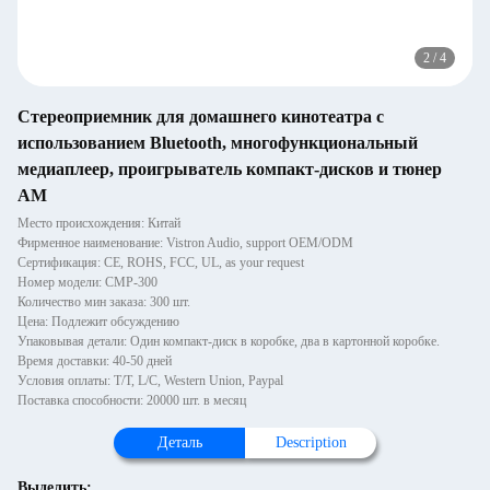
2
/
4
Стереоприемник для домашнего кинотеатра с
использованием Bluetooth, многофункциональный
медиаплеер, проигрыватель компакт-дисков и тюнер
AM
Место происхождения: Китай
Фирменное наименование: Vistron Audio, support OEM/ODM
Сертификация: CE, ROHS, FCC, UL, as your request
Номер модели: CMP-300
Количество мин заказа: 300 шт.
Цена: Подлежит обсуждению
Упаковывая детали: Один компакт-диск в коробке, два в картонной коробке.
Время доставки: 40-50 дней
Условия оплаты: T/T, L/C, Western Union, Paypal
Поставка способности: 20000 шт. в месяц
Деталь
Description
Выделить: