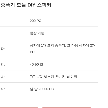
 증폭기 모듈 DIY 스피커
200 PC
협상 가능
상자에 1개 조각 증폭기, 그 다음 상자에 2개
장:
PC.
간:
40-50 일
법:
T/T, L/C, 웨스턴 유니온, 페이팔
력:
달 당 20000 PC