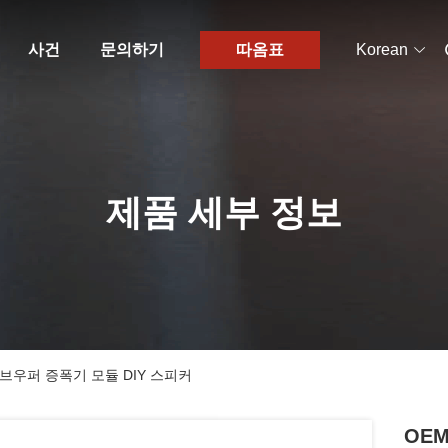
사건
문의하기
따옴표
Korean
제품 세부 정보
서브우퍼 증폭기 모듈 DIY 스피커
OE