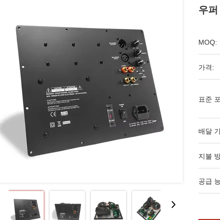
우퍼
MOQ:
가격:
표준 포
배달 기
지불 방
공급 능