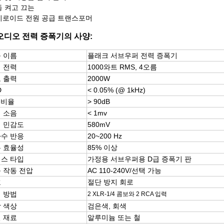
동 켜고 끄는
이로이드 전원 공급 트랜스포머
오디오 전력 증폭기의 사양:
 이름
플래크 서브우퍼 전력 증폭기
 전력
1000와트 RMS, 4오름
 출력
2000W
D
< 0.05% (@ 1kHz)
N 비율
> 90dB
 소음
< 1mv
 민감도
580mV
수 반응
20~200 Hz
 효율성
85% 이상
스 타입
가정용 서브우퍼용 D급 증폭기 판
 작동 전압
AC 110-240V/선택 가능
호
절단 방지 회로
 방법
2 XLR-1/4 콤보와 2 RCA 입력
 색상
검은색, 회색
 재료
알루미늄 또는 철