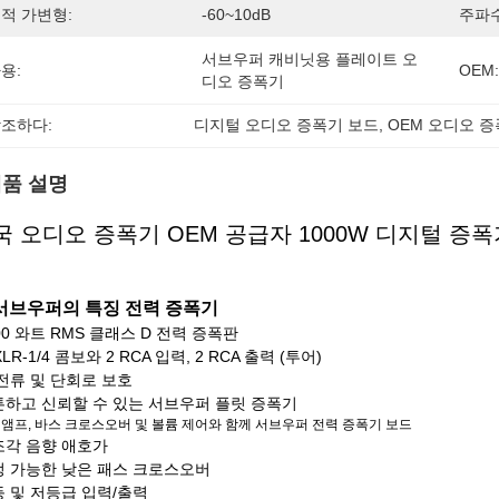
적 가변형:
-60~10dB
주파수
서브우퍼 캐비닛용 플레이트 오
용:
OEM:
디오 증폭기
조하다:
디지털 오디오 증폭기 보드
, 
OEM 오디오 
품 설명
국 오디오 증폭기 OEM 공급자 1000W 디지털 증폭
서브우퍼의 특징 전력 증폭기
000 와트 RMS 클래스 D 전력 증폭판
 XLR-1/4 콤보와 2 RCA 입력, 2 RCA 출력 (투어)
과전류 및 단회로 보호
튼하고 신뢰할 수 있는 서브우퍼 플릿 증폭기
리앰프, 바스 크로스오버 및 볼륨 제어와 함께 서브우퍼 전력 증폭기 보드
조각 음향 애호가
정 가능한 낮은 패스 크로스오버
등 및 저등급 입력/출력