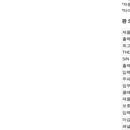
*자
*타
판 
제품
출력
최고
TH
S/
출력
입력
주파
업무
클래
제품
보
입력
마감
패널