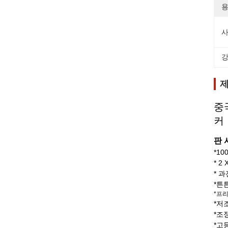
용
사
강
제
중
커
판 
*1
* 2
* 
*튼
*프
*저
*조
*고