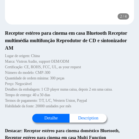
2
/
4
Receptor estéreo para cinema em casa Bluetooth Receptor
multimédia multifunção Reprodutor de CD e sintonizador
AM
Lugar de origem: China
Marca: Vistron Audio, support OEM/ODM
Certificação: CE, ROHS, FCC, UL, as your request
Número do modelo: CMP-300
Quantidade de ordem mínima: 300 peças
Preço: Negociável
Detalhes da embalagem: 1 CD player numa caixa, depois 2 em uma caixa.
Tempo de entrega: 40 a 50 dias
Termos de pagamento: T/T, L/C, Western Union, Paypal
Habilidade da fonte: 20000 unidades por mês
Detalhe
Description
Destacar:
Receptor estéreo para cinema doméstico Bluetooth
,
Receptor estéreo para cinema em casa Multi Function