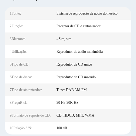
1Ponto:
Sistema de reprodução de áudio doméstico
2Função:
Receptor de CD e sintonizador
3Bluetooth:
- Sim, sim.
4Utilização:
Reprodutor de áudio multimédia
5Tipo de CD:
Reprodutor de CD único
6Tipo de disco:
Reprodutor de CD inserido
7Tipo de sintonizador:
Tuner DAB AM FM
8Frequência:
20 Hz-20K Hz
9Formato de suporte de CD:
CD, HDCD, MP3, WMA
10Relação S/N:
100 dB