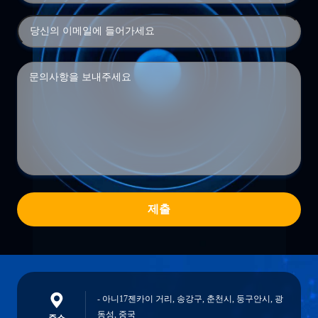
제출
- 아니17젠카이 거리, 송강구, 춘천시, 둥구안시, 광
동성, 중국