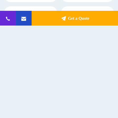
Get a Quote
Bluetooth 5.0 altoparlanti stereo da
Legno TWS libreria altoparlanti
libreria TV da scrivania PC Active
bluetooth portatili altoparlanti
Home Audio
wireless 200W RMS
Get Best Price
Get Best Price
Contatto