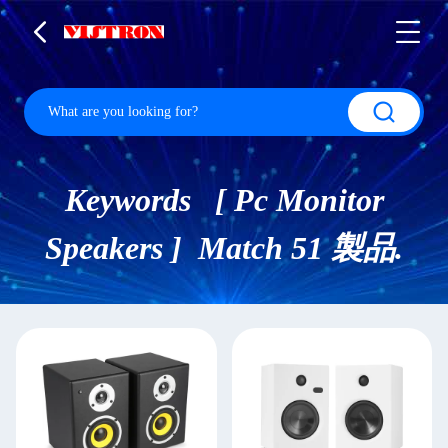
Keywords [ Pc Monitor
Speakers ] Match 51 製品.