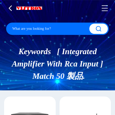
Keywords [ Integrated
Amplifier With Rca Input ]
Match 50 製品.