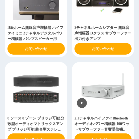
D級ホーム無線音声増幅器 ハイフ
2チャネルホームシアター 無線音
ァイミニ 2チャネルデジタルパワ
声増幅器 Dクラス サブウーファー
ー増幅器 パシブスピーカー用
出力付きアンプ
お問い合わせ
お問い合わせ
8 ソース 8 ゾーン ブリッジ可能 分
2.1チャネルハイファイBluetooth
散型オーディオマトリックスアン
オーディオパワー増幅器 100ワッ
プ ブリッジ可能 統合型ステレオ
トサブウーファー音響受信機
アンプ
BluetoothDAC増幅器