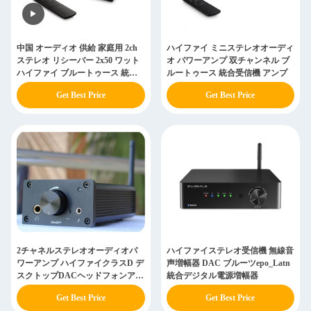
中国 オーディオ 供給 家庭用 2ch
ハイファイ ミニステレオオーディ
ステレオ リシーバー 2x50 ワット
オ パワーアンプ 双チャンネル ブ
ハイファイ ブルートゥース 統合
ルートゥース 統合受信機 アンプ
増幅器
Get Best Price
Get Best Price
2チャネルステレオオーディオパ
ハイファイステレオ受信機 無線音
ワーアンプ ハイファイクラスD デ
声増幅器 DAC ブルーツepo_Latn
スクトップDACヘッドフォンアン
統合デジタル電源増幅器
プ
Get Best Price
Get Best Price