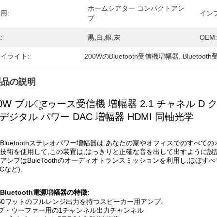
ホームシアター コンパクトアン
用:
イン
プ
:
黒,白,銀,灰
OEM:
イライト:
200WのBluetooth受信機増幅器
, 
Bluetoo
製品の説明
00W ブルूटゥース受信機 増幅器 2.1 チャネル 
 デジタル パワー DAC 増幅器 HDMI 同軸光学
Bluetoothステレオパワー増幅器は あなたの家やオフィスでのすべ
技術を使用して,この装置は,はっきりと正確な音を出して出すように設計
アンプはBuleToothのオーディオトランスミッションを利用し,ほぼすべての
Cなど).
Bluetooth電源増幅器の特徴:
2*50ワットのフルレンジ出力を持つスピーカー用アンプ.
サブ・ウーファー用の1チャンネル出力チャンネル