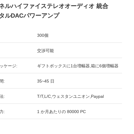
ネルハイファイステレオオーディオ 統合
タルDACパワーアンプ
300個
交渉可能
ッケージ:
ギフトボックスに1台増幅器,箱に6個増幅器
間:
35~45 日
法:
T/T,L/C,ウェスタンユニオン,Paypal
力:
1 か月あたりの 80000 PC