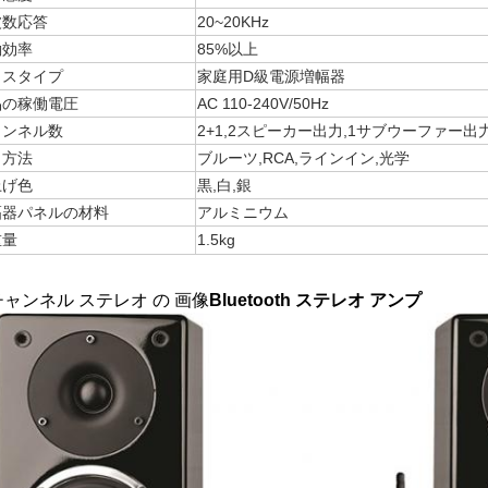
波数応答
20~20KHz
働効率
85%以上
ラスタイプ
家庭用D級電源増幅器
品の稼働電圧
AC 110-240V/50Hz
ャンネル数
2+1,2スピーカー出力,1サブウーファー出
力方法
ブルーツ,RCA,ラインイン,光学
上げ色
黒,白,銀
幅器パネルの材料
アルミニウム
重量
1.5kg
ャンネル ステレオ の 画像
Bluetooth ステレオ アンプ