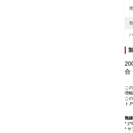
使
色
ハ
2
合
この
増幅
この
ト,P
無線
* 
* 