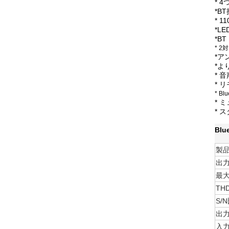
* 
*B
* 
*L
*B
* 
*ア
*よ
* 
* 
* 
* 
* 
Bl
製
出
最
TH
S/
出
入