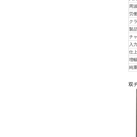
周
労
ク
製
チ
入
仕
増
純
双チ