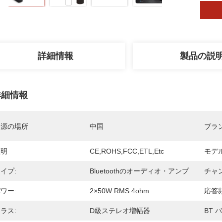
詳細情報
製品の説
詳細情報
起源の場所
中国
ブラ
証明
CE,ROHS,FCC,ETL,etc
モデ
イプ:
Bluetoothのオーディオ・アンプ
チャ
ワー:
2×50W RMS 4ohm
応答頻
ラス:
D級ステレオ増幅器
BT 