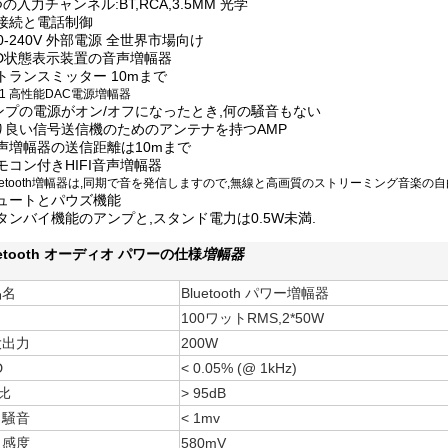
4つの入力チャンネル:BT,RCA,3.5MM 光学
T接続と電話制御
110-240V 外部電源 全世界市場向け
ED状態表示装置の音声増幅器
Tトランスミッター 10mまで
2対1 高性能DAC電源増幅器
ンプの電源がオン/オフになったとき,何の騒音もない
り良い信号送信機のためのアンテナを持つAMP
音声増幅器の送信距離は10mまで
リモコン付きHIFI音声増幅器
Bluetooth増幅器は,同期で音を発信しますので,無線と高画質のストリーミング音楽
ミュートとパウズ機能
スタンバイ機能のアンプと,スタンド電力は0.5W未満.
uetooth オーディオ パワーの仕様
増幅器
品名
Bluetooth パワー増幅器
力
100ワットRMS,2*50W
大出力
200W
D
< 0.05% (@ 1kHz)
N比
> 95dB
力騒音
< 1mv
力感度
580mV