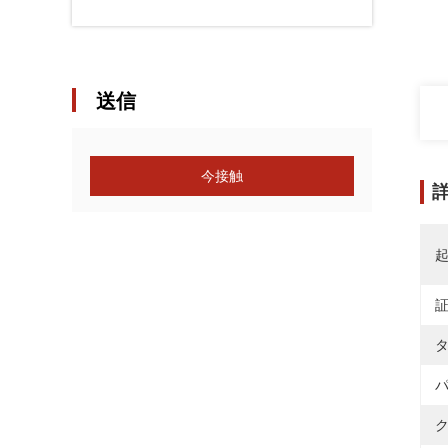
送信
今接触
タ
パ
ク