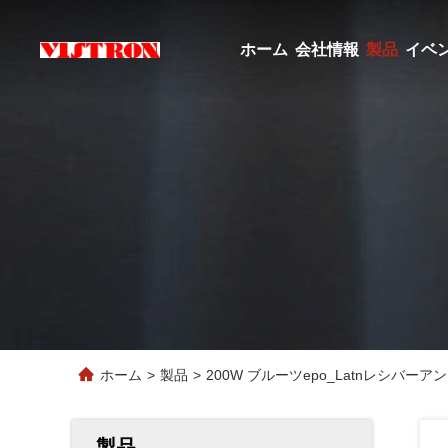
ホーム
会社情報
製品
イベ
ホーム
>
製品
>
200W ブルーツepo_Latnレシバ
製品