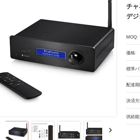
チャ
デジ
MOQ:
価格:
標準パ
配達期
決済方
供給能