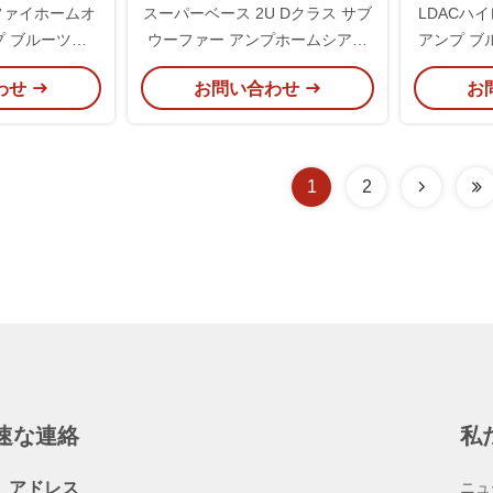
ファイホームオ
スーパーベース 2U Dクラス サブ
LDACハ
 ブルーツ
ウーファー アンプホームシアタ
アンプ ブル
 パワーアンプ Dク
ー モノアンプ 1000W RMS
ィー受信機
わせ
お問い合わせ
お
アンプ
ル
1
2
速な連絡
私
アドレス
ニュ