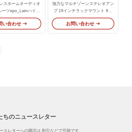
イレスホームオーディオ
強力なマルチゾーンステレオアン
ーツepo_Latnハイフ
プ 19インチラックマウント 900
 オレッド オプティカ
ワット スピーカー選択音量制御
問い合わせ
お問い合わせ
AUXHDMI入力
たちのニュースレター
ースレターへの購読は,割引などで可能です.