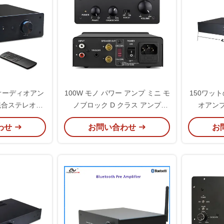
オーディオアン
100W モノ パワー アンプ ミニ モ
150ワッ
統合ステレオア
ノブロック D クラス アンプ
オアン
信機
TPA3255 ハイファイホームシア
epo_Latn
わせ
お問い合わせ
お
ター用
オス