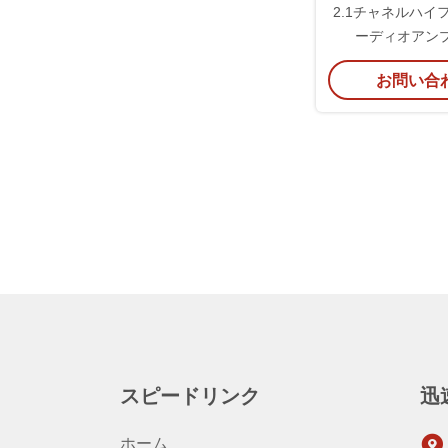
2.1チャネルハイ
ーディオアンプ
Bluetooth BTL
お問い合
ラス 統合
スピードリンク
迅
ホーム