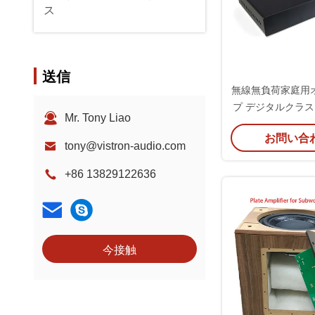
ス
送信
無線無負荷家庭用
プ デジタルクラスD
Mr. Tony Liao
ネル受信機
お問い合
tony@vistron-audio.com
+86 13829122636
今接触