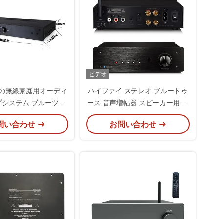
ビデオ
トの無線家庭用オーディ
ハイファイ ステレオ ブルートゥ
プシステム ブルーツ
ース 音声増幅器 スピーカー用 無
 Bluetooth家庭用ステレ
線家庭用アンプ受信機
問い合わせ
お問い合わせ
ピーカーアンプ