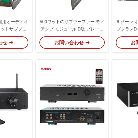
家庭用オーディオ
500ワットのサブウーファー モノ
8 ゾーン 
0ワットサブプレ
アンプ モジュール D級 プレート
プクラスD 
ンプ
アンプ サブスピーカー用
アタ
わせ
お問い合わせ
お