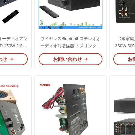
オーディオアン
ワイヤレスBluetoothステレオオ
D級家庭
 150W 2チャ
ーディオ前増幅器 トスリンクと
350W 50
アンプ
リモコン
カーキャ
わせ
お問い合わせ
お