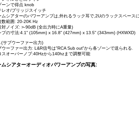
ゾーンで得点 knob
テレオ/ブリッジスイッチ
ームシアターのパワーアンプは,外れるラック耳で,2Uのラックスペース
数範囲: 20-20K Hz
号対ノイズ: >-90dB (全出力時にA重量)
プの寸法:4.1" (105mm) x 16.8" (427mm) x 13.5" (343mm) (HXWXD)
A (サブウーファー出力)
ブウーファー出力: L&R信号は"RCA Sub out"から各ゾーンで送られる.
ロスオーバーノブ:40Hzから140hzまで調整可能
ームシアターオーディオパワーアンプの写真: