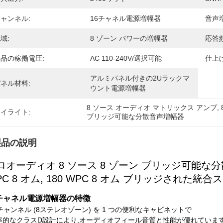
ャンネル:
16チャネル電源増幅器
音声
域:
8 ゾーン パワーの増幅器
応答頻
品の稼働電圧:
AC 110-240V/選択可能
仕上げ
アルミパネル付きの2Uラックマ
ネル材料:
ウント電源増幅器
8 ソース オーディオ マトリックス アンプ
, 
イライト:
ブリッジ可能な分散音声増幅器
製品の説明
ロオーディオ 8 ソース 8 ゾーン ブリッジ可能な
PC 8 オム, 180 WPC 8 オム ブリッジされた統
6チャネル電源増幅器の特徴
6チャンネル (8ステレオゾーン) を 1 つの便利なキャビネットで
率的なクラスD設計により,オーディオフィール音質と性能が優れていま