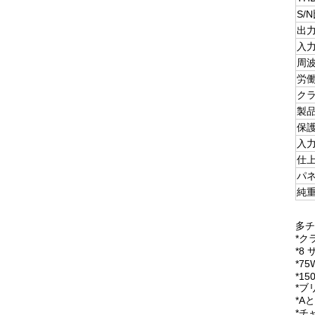
S/
出
入
周
労
ク
製
保
入
仕
パ
純
多チ
*ク
*8
*7
*15
*ブ
*A
*チ