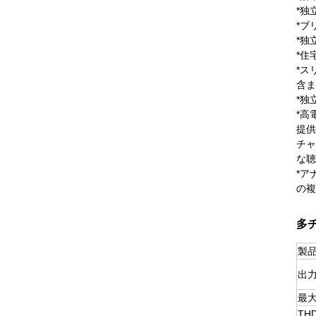
*独
*ブ
*独
*住
*ス
含ま
*独
*高
提供
チャ
な聴
*ア
の複
多
製
出
最
TH