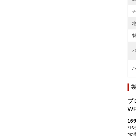
チ
地
製
パ
ハ
プ
W
1
*1
*効