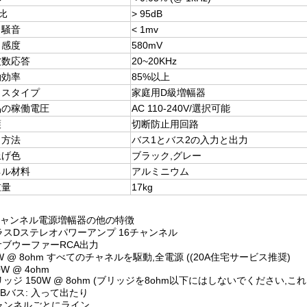
N比
> 95dB
力騒音
< 1mv
力感度
580mV
波数応答
20~20KHz
働効率
85%以上
ラスタイプ
家庭用D級増幅器
品の稼働電圧
AC 110-240V/選択可能
護
切断防止用回路
力方法
バス1とバス2の入力と出力
上げ色
ブラック,グレー
ネル材料
アルミニウム
重量
17kg
ャンネル電源増幅器の他の特徴
ラスDステレオパワーアンプ 16チャンネル
 サブウーファーRCA出力
5W @ 8ohm すべてのチャネルを駆動,全電源 ((20A住宅サービス推奨)
0W @ 4ohm
リッジ 150W @ 8ohm (ブリッジを8ohm以下にはしないでください,
とBバス: 入って出たり
ャンネルごとにライン