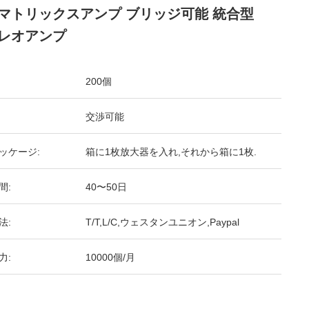
マトリックスアンプ ブリッジ可能 統合型
レオアンプ
200個
交渉可能
ッケージ:
箱に1枚放大器を入れ,それから箱に1枚.
間:
40〜50日
法:
T/T,L/C,ウェスタンユニオン,Paypal
力:
10000個/月