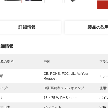
詳細情報
製品の説
詳細情報
起源の場所
中国
ブラ
CE, ROHS, FCC, UL, As Your 
証明
モデ
Request
イプ:
D級 高功率ステレオアンプ
使用:
力:
16 × 75 W RMS 4ohm
ポイン
大出力:
2400ワット
SNR: