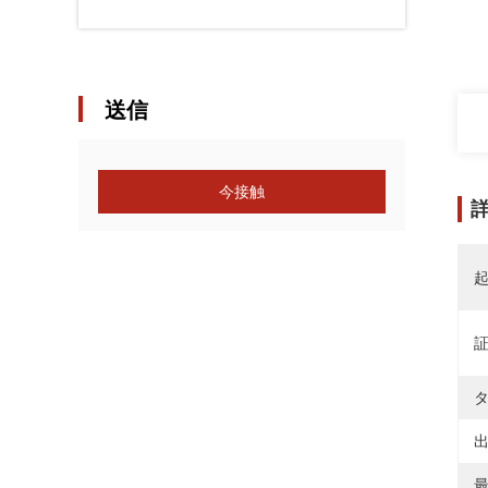
送信
今接触
タ
出
最