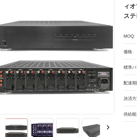
ィオ
ステ
MOQ:
価格:
標準パ
配達期
決済方
供給能