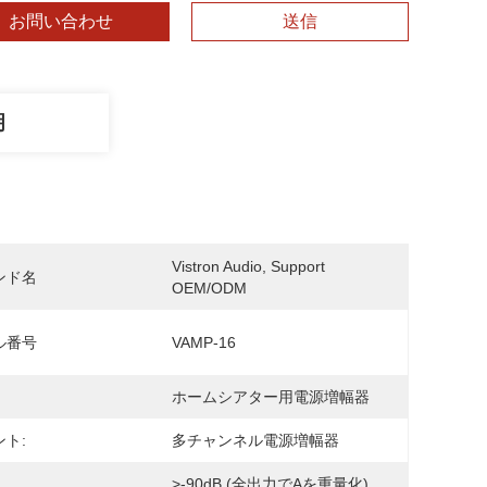
お問い合わせ
送信
明
Vistron Audio, Support 
ンド名
OEM/ODM
ル番号
VAMP-16
ホームシアター用電源増幅器
ト:
多チャンネル電源増幅器
>-90dB (全出力でAを重量化)