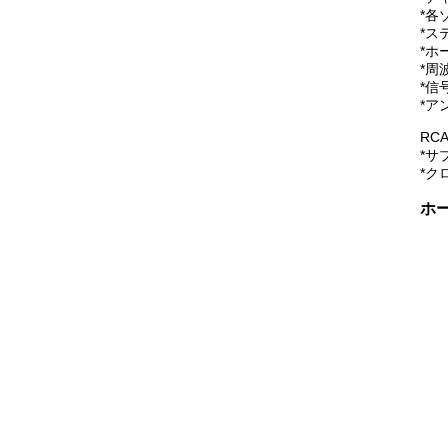
*各
*ス
*ホ
*周波
*信
*アン
RC
*サ
*ク
ホ