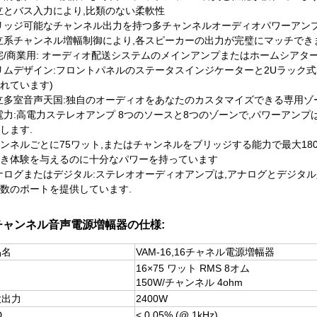
立とバス入力により,比類のない柔軟性
リッジ可能なチャンネル出力を持つ多チャンネルオーディオパワーアン
立系チャンネル増幅制御により,各スピーカーの出力が完璧にマッチでき
宅/商業用: オーディオ配送システムのメインアンプまたはホームシア
リムデザイン:フロントパネルのステータスインジケーターと2Uラック
れています)
立多室音声天国:独自のオーディオをあなたのカスタマイズできる専用ゾ
電力:高電力ステレオアンプ 8つのソースと8つのゾーンで,パワーアン
します.
ンネルごとに75ワット,またはチャンネルをブリッジする能力で最大18
き体験を与えるのに十分なパワーを持っています
ナログまたはデジタル:ステレオオーディオアンプは,アナログとデジタ
数のポートを提供しています.
チャンネル音声電源増幅器の仕様:
品名
VAM-16,16チャネル電源増幅器
16×75 ワット RMS 8オム
力
150W/チャンネル 4ohm
大出力
2400W
D
< 0.05% (@ 1kHz)