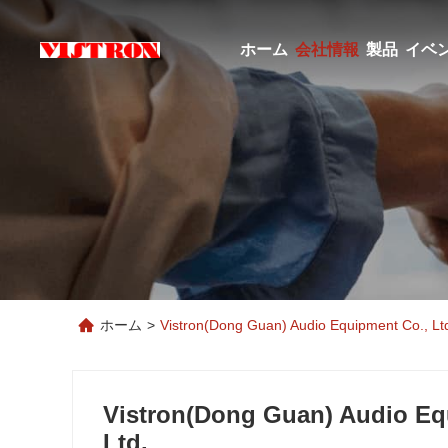
ホーム
会社情報
製品
イベ
ホーム
>
Vistron(Dong Guan) Audio Equipment Co., Ltd
Vistron(Dong Guan) Audio Eq
Ltd.