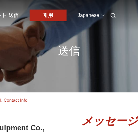
ント
送信
引用
Japanese
送信
. Contact Info
メッセージ
uipment Co.,