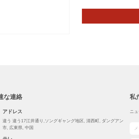
速な連絡
私
アドレス
ニュ
違う 違う17江井通り,ソングギャング地区, 清西町, ダングアン
市, 広東県, 中国
テレ