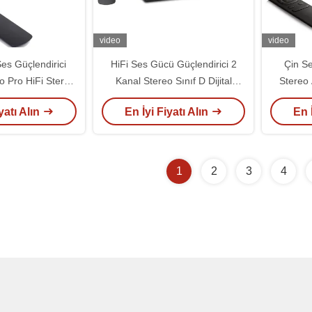
video
video
es Güçlendirici
HiFi Ses Gücü Güçlendirici 2
Çin Se
o Pro HiFi Stereo
Kanal Stereo Sınıf D Dijital
Stereo 
 Güçlendirici
Entegre Bluetooth Güçlendirici
Bluetoot
yatı Alın
En İyi Fiyatı Alın
En 
1
2
3
4