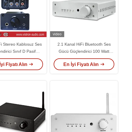
video
i Stereo Kablosuz Ses
2.1 Kanal HiFi Bluetooth Ses
ndirici Sınıf D Pasif
Gücü Güçlendirici 100 Watt
örler İçin Dijital Güç
Subwoofer Ses Alıcı Bluetooth
İyi Fiyatı Alın
En İyi Fiyatı Alın
Güçlendirici
DAC Güçlendirici