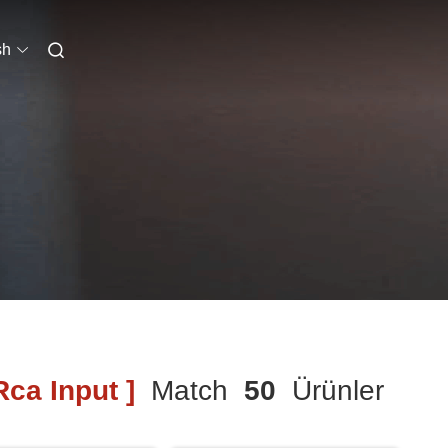
sh
Rca Input ]
Match
50
Ürünler