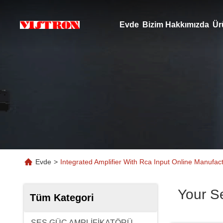
Evde
Bizim Hakkımızda
Ür
Evde
>
Integrated Amplifier With Rca Input Online Manufac
Your S
Tüm Kategori
SES GÜÇ AMPLİFİKATÖRÜ