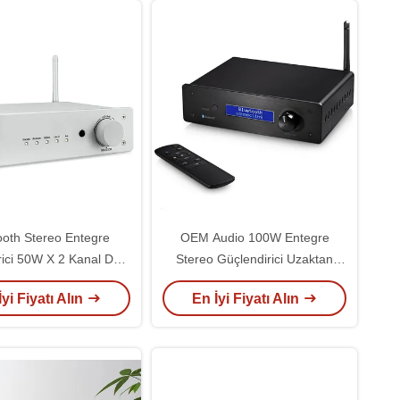
ooth Stereo Entegre
OEM Audio 100W Entegre
rici 50W X 2 Kanal DAC
Stereo Güçlendirici Uzaktan
e Ön Amp'e Dair
Kumanda HiFi Ayrı Güçlendirici
İyi Fiyatı Alın
En İyi Fiyatı Alın