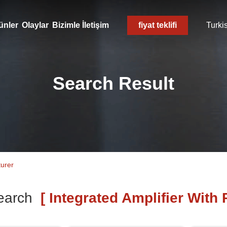
ünler
Olaylar
Bizimle İletişim
fiyat teklifi
Turki
Search Result
turer
earch
[ Integrated Amplifier With 