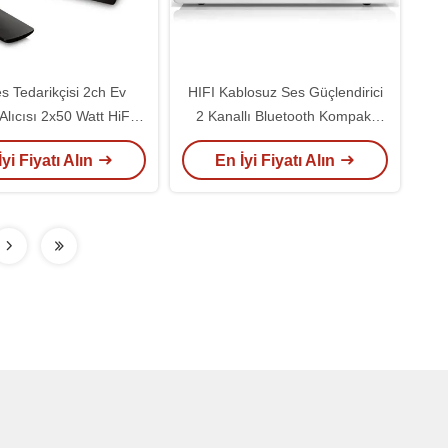
s Tedarikçisi 2ch Ev
HIFI Kablosuz Ses Güçlendirici
Alıcısı 2x50 Watt HiFi
2 Kanallı Bluetooth Kompakt
h Entegre Güçlendirici
Sınıf D Ses Alıcı Güçlendirici
İyi Fiyatı Alın
En İyi Fiyatı Alın