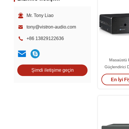
Mr. Tony Liao
tony@vistron-audio.com
+86 13829122636
Masaüstü 
Güçlendirici 
Şimdi iletişime geçin
Güçlendirici 
En İyi Fi