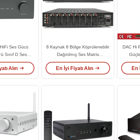
iFi Ses Gücü
8 Kaynak 8 Bölge Köprülenebilir
DAC Hi F
rü Sınıf D Ses
Dağıtılmış Ses Matris
Güçle
törü Masaüstü
Güçlendirici Köprülenmiş
Hoparl
yatı Alın
En İyi Fiyatı Alın
En 
Kanal Stereo
Entegre Stereo Güçlendirici
fikatörü