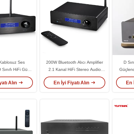
Kablosuz Ses
200W Bluetooth Alıcı Amplifier
D Sın
D Sınıfı HiFi Güç
2.1 Kanal HiFi Stereo Audio
Güçlendi
İçinde ES9023 DAC
Entegre Dijital DAC Güç
Dijital
yatı Alın
En İyi Fiyatı Alın
En 
Çip
Amplifier