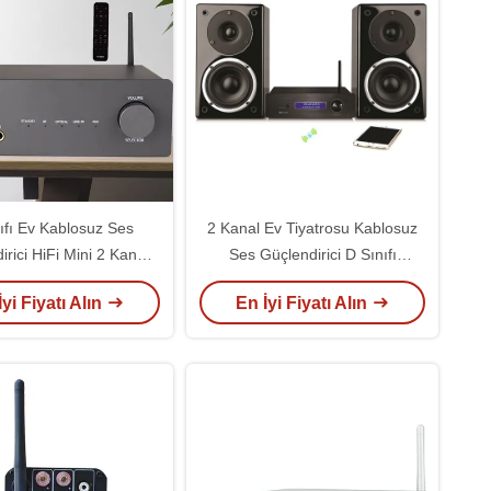
ıfı Ev Kablosuz Ses
2 Kanal Ev Tiyatrosu Kablosuz
rici HiFi Mini 2 Kanal
Ses Güçlendirici D Sınıfı
 Güç Güçlendirici Pasif
Subwoofer Çıktısıyla Amp
İyi Fiyatı Alın
En İyi Fiyatı Alın
Hoparlörler İçin