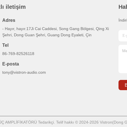
lı iletişim
Ha
Adres
İndi
- Hayır, hayır.17Ji Cai Caddesi, Song Gang Bölgesi, Qing Xi
Şehri, Dong Guan Şehri, Guang Dong Eyaleti, Çin
Tel
86-769-82526118
E-posta
tony@vistron-audio.com
B
GÜÇ AMPLİFİKATÖRÜ Tedarikçi. Telif hakkı © 2024-2026 Vistron(Dong Gu