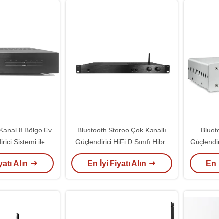
 Kanal 8 Bölge Ev
Bluetooth Stereo Çok Kanallı
Bluet
rici Sistemi ile
Güçlendirici HiFi D Sınıfı Hibrit
Güçlendi
gre Güçlendirici
Entegre Güçlendirici 500 Watt
v
yatı Alın
En İyi Fiyatı Alın
En 
RMS