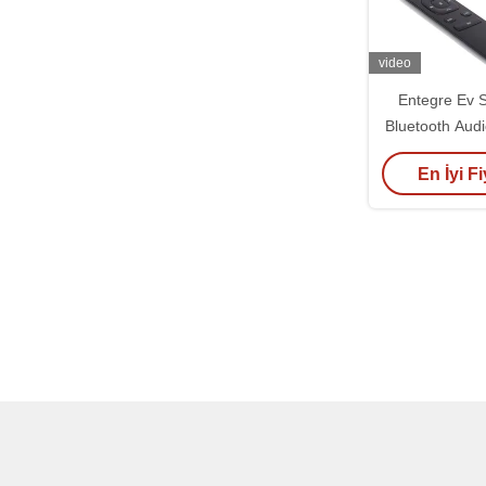
video
Entegre Ev S
Bluetooth Audi
Ses Alıcı
En İyi Fi