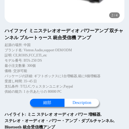
2
/
4
ハイファイ ミニステレオオーディオ パワーアンプ 双チャ
ンネル ブルートゥース 統合受信機 アンプ
起源の場所: 中国
ブランド名: Vistron Audio,support OEM/ODM
証明: CE,ROHS,FCC,ETL,etc
モデル番号: BTA-250 DS
最小注文数量: 300個
価格: 交渉可能
パッケージの詳細: ギフトボックスに1台増幅器,箱に6個増幅器
受渡し時間: 35~45 日
支払条件: T/T,L/C,ウェスタンユニオン,Paypal
供給の能力: 1 か月あたりの 80000 PC
細部
Description
ハイライト:
ミニ ステレオ オーディオ パワー 増幅器
,
ステレオ・オーディオ・パワー・アンプ・ダブルチャンネル
,
Bluetooth 統合受信機アンプ