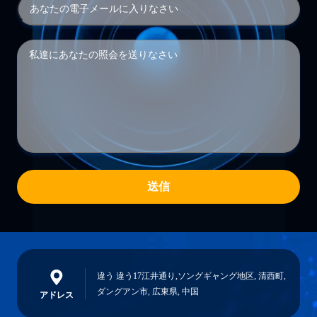
送信
違う 違う17江井通り,ソングギャング地区, 清西町,
ダングアン市, 広東県, 中国
アドレス