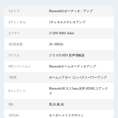
1タイプ:
Bluetoothのオーディオ・アンプ
2チャンネル:
2チャネルステレオアンプ
3パワー:
2×50W RMS 4ohm
4応答頻度:
20~20KHz
5クラス:
クラスD HIFI 音声増幅器
6BT バージョン:
Bluetoothホームオーディオアンプ
7使用:
ホームシアター コンパクトパワーアンプ
Bluetooth,RCA,3.5mm,光学,HDMI,コアック
8インプット:
ス
9色:
黒,白,銀,灰
10OEM:
オーダーメイドデザイン