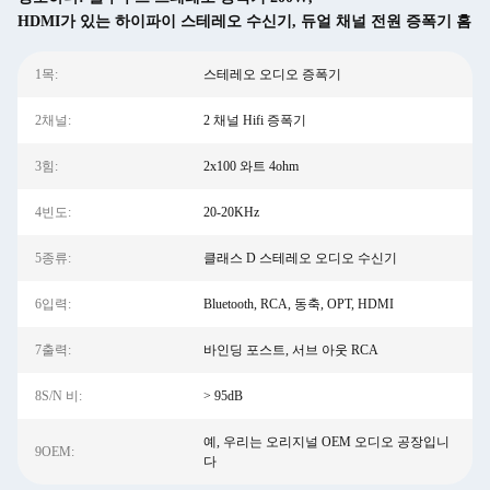
HDMI가 있는 하이파이 스테레오 수신기
,
듀얼 채널 전원 증폭기 홈
1목:
스테레오 오디오 증폭기
2채널:
2 채널 Hifi 증폭기
3힘:
2x100 와트 4ohm
4빈도:
20-20KHz
5종류:
클래스 D 스테레오 오디오 수신기
6입력:
Bluetooth, RCA, 동축, OPT, HDMI
7출력:
바인딩 포스트, 서브 아웃 RCA
8S/N 비:
> 95dB
예, 우리는 오리지널 OEM 오디오 공장입니
9OEM:
다