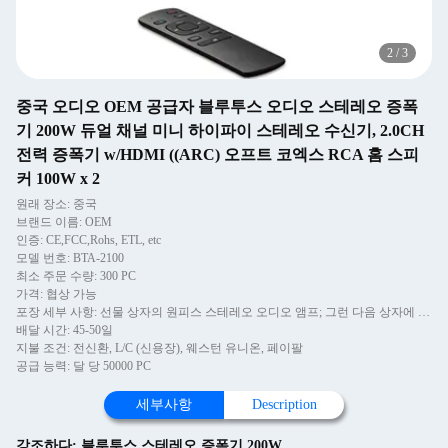
2
/
3
중국 오디오 OEM 공급자 블루투스 오디오 스테레오 증폭
기 200W 듀얼 채널 미니 하이파이 스테레오 수신기, 2.0CH
전력 증폭기 w/HDMI ((ARC) 오프트 코엑스 RCA 홈 스피
커 100W x 2
원래 장소: 중국
브랜드 이름: OEM
인증: CE,FCC,Rohs, ETL, etc
모델 번호: BTA-2100
최소 주문 수량: 300 PC
가격: 협상 가능
포장 세부 사항: 선물 상자의 원피스 스테레오 오디오 앰프; 그런 다음 상자에 4 개의 PCS 앰프.
배달 시간: 45-50일
지불 조건: 전신환, L/C (신용장), 웨스턴 유니온, 페이팔
공급 능력: 달 당 50000 PC
세부사항
Description
강조하다:
블루투스 스테레오 증폭기 200W
,