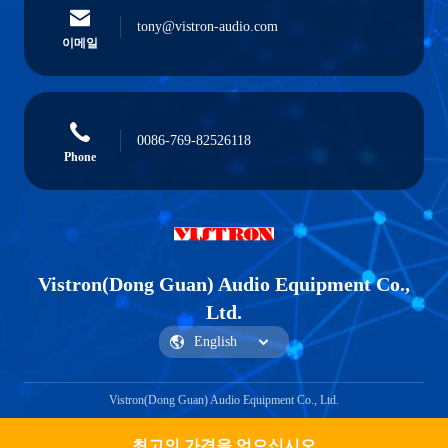
tony@vistron-audio.com
이메일
0086-769-82526118
Phone
Vistron(Dong Guan) Audio Equipment Co.,
Ltd.
Vistron(Dong Guan) Audio Equipment Co., Ltd.
최고의 가격을 얻으십시오
Get a Quote