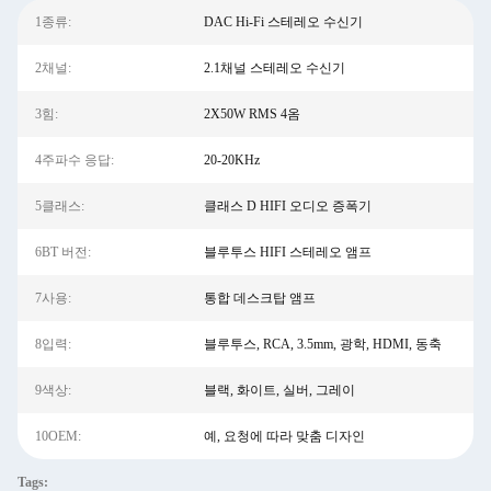
1종류:
DAC Hi-Fi 스테레오 수신기
2채널:
2.1채널 스테레오 수신기
3힘:
2X50W RMS 4옴
4주파수 응답:
20-20KHz
5클래스:
클래스 D HIFI 오디오 증폭기
6BT 버전:
블루투스 HIFI 스테레오 앰프
7사용:
통합 데스크탑 앰프
8입력:
블루투스, RCA, 3.5mm, 광학, HDMI, 동축
9색상:
블랙, 화이트, 실버, 그레이
10OEM:
예, 요청에 따라 맞춤 디자인
Tags: