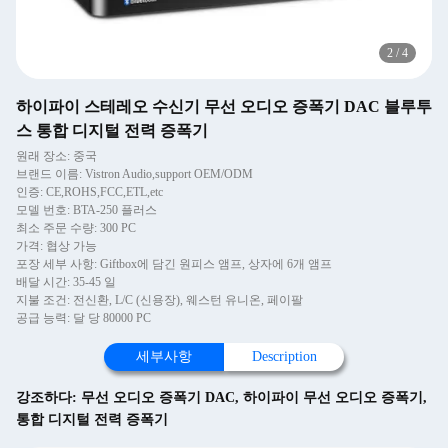
2
/
4
하이파이 스테레오 수신기 무선 오디오 증폭기 DAC 블루투
스 통합 디지털 전력 증폭기
원래 장소: 중국
브랜드 이름: Vistron Audio,support OEM/ODM
인증: CE,ROHS,FCC,ETL,etc
모델 번호: BTA-250 플러스
최소 주문 수량: 300 PC
가격: 협상 가능
포장 세부 사항: Giftbox에 담긴 원피스 앰프, 상자에 6개 앰프
배달 시간: 35-45 일
지불 조건: 전신환, L/C (신용장), 웨스턴 유니온, 페이팔
공급 능력: 달 당 80000 PC
세부사항
Description
강조하다:
무선 오디오 증폭기 DAC
,
하이파이 무선 오디오 증폭기
,
통합 디지털 전력 증폭기