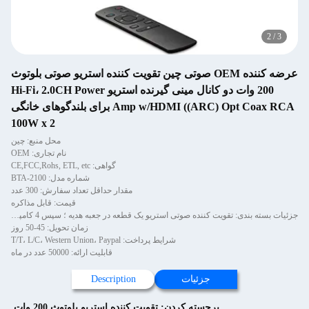
2
/
3
عرضه کننده OEM صوتی چین تقویت کننده استریو صوتی بلوتوث
200 وات دو کانال مینی گیرنده استریو Hi-Fi، 2.0CH Power
Amp w/HDMI ((ARC) Opt Coax RCA برای بلندگوهای خانگی
100W x 2
محل منبع: چین
نام تجاری: OEM
گواهی: CE,FCC,Rohs, ETL, etc
شماره مدل: BTA-2100
مقدار حداقل تعداد سفارش: 300 عدد
قیمت: قابل مذاکره
جزئیات بسته بندی: تقویت کننده صوتی استریو یک قطعه در جعبه هدیه ؛ سپس 4 کامپیوتر تقویت کننده در یک کارتن.
زمان تحویل: 45-50 روز
شرایط پرداخت: T/T، L/C، Western Union، Paypal
قابلیت ارائه: 50000 عدد در ماه
جزئیات
Description
برجسته کردن:
تقویت کننده استریو بلوتوث 200 وات
,