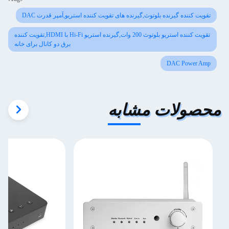
تقویت کننده گیرنده بلوتوث,گیرنده های تقویت کننده استریو,آمپر قدرت DAC
تقویت کننده استریو بلوتوث 200 وات,گیرنده استریو Hi-Fi با HDMI,تقویت کننده
برق دو کانال برای خانه
DAC Power Amp
محصولات مشابه