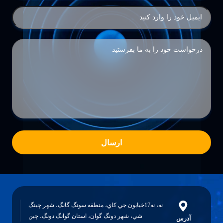
ارسال
نه، نه17خيابون جي کاي، منطقه سونگ گانگ، شهر چينگ
شي، شهر دونگ گوان، استان گوانگ دونگ، چين
آدرس