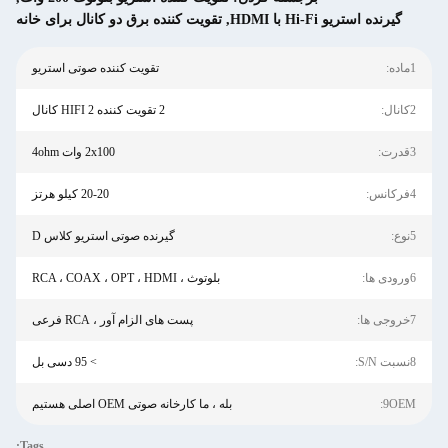
گیرنده استریو Hi-Fi با HDMI
,
تقویت کننده برق دو کانال برای خانه
1ماده:
تقویت کننده صوتی استریو
2کانال:
2 تقویت کننده HIFI 2 کانال
3قدرت:
2x100 وات 4ohm
4فرکانس:
20-20 کیلو هرتز
5نوع:
گیرنده صوتی استریو کلاس D
6ورودی ها:
بلوتوث ، RCA ، COAX ، OPT ، HDMI
7خروجی ها:
پست های الزام آور ، RCA فرعی
8نسبت S/N:
> 95 دسی بل
9OEM:
بله ، ما کارخانه صوتی OEM اصلی هستیم
Tags: