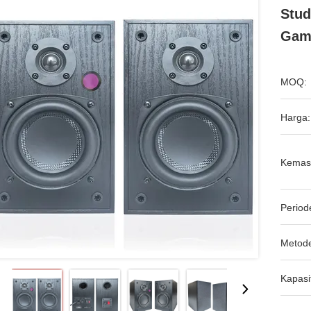
Stud
Gami
MOQ:
Harga:
Kemas
Period
Metod
Kapasi