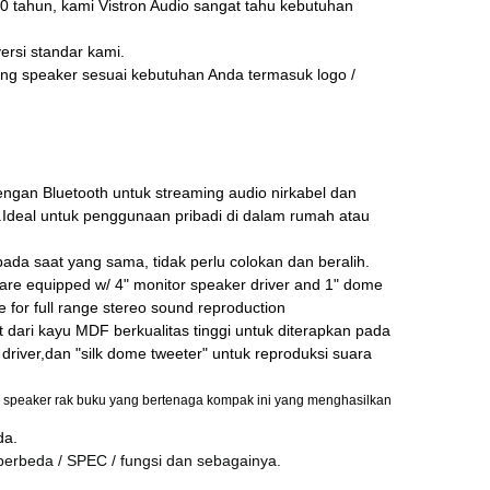
 tahun, kami Vistron Audio sangat tahu kebutuhan
ersi standar kami.
ang speaker sesuai kebutuhan Anda termasuk logo /
an Bluetooth untuk streaming audio nirkabel dan
C.Ideal untuk penggunaan pribadi di dalam rumah atau
a saat yang sama, tidak perlu colokan dan beralih.
re equipped w/ 4" monitor speaker driver and 1" dome
for full range stereo sound reproduction
ri kayu MDF berkualitas tinggi untuk diterapkan pada
 driver,dan "silk dome tweeter" untuk reproduksi suara
i speaker rak buku yang bertenaga kompak ini yang menghasilkan
da.
erbeda / SPEC / fungsi dan sebagainya.