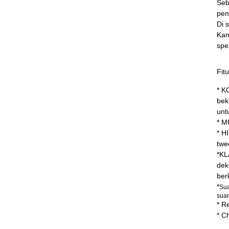
Seb
pen
Di 
Kam
spes
Fitu
* K
bek
unt
* M
* H
twe
*KL
dek
berk
*
Sua
sua
* R
* C