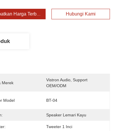
atkan Harga Terbaik
Hubungi Kami
oduk
Vistron Audio, Support 
 Merek
OEM/ODM
r Model
BT-04
n:
Speaker Lemari Kayu
er:
Tweeter 1 Inci