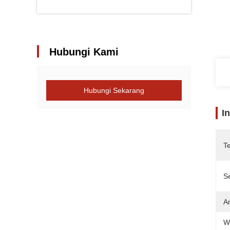
Hubungi Kami
Hubungi Sekarang
I
T
Se
Ar
W