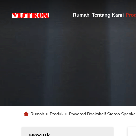
Rumah
Tentang Kami
Pro
Rumah
>
Produk
>
Powered Bookshelf Stereo Speake
Produk