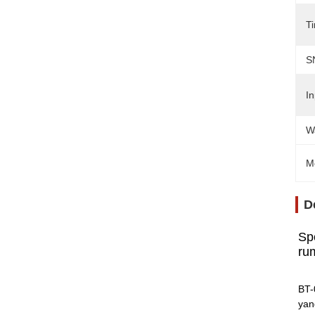
T
S
In
W
M
D
Sp
ru
BT-
yan