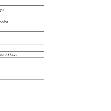
ayu
Woofer
au biji kayu