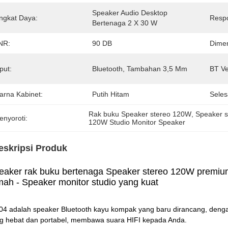
Speaker Audio Desktop 
ingkat Daya:
Respo
Bertenaga 2 X 30 W
NR:
90 DB
Dimen
put:
Bluetooth, Tambahan 3,5 Mm
BT Ve
arna Kabinet:
Putih Hitam
Seles
Rak buku Speaker stereo 120W
, 
Speaker s
enyoroti:
120W Studio Monitor Speaker
eskripsi Produk
eaker rak buku bertenaga Speaker stereo 120W premium 
mah - Speaker monitor studio yang kuat
04 adalah speaker Bluetooth kayu kompak yang baru dirancang, dengan 
g hebat dan portabel, membawa suara HIFI kepada Anda.