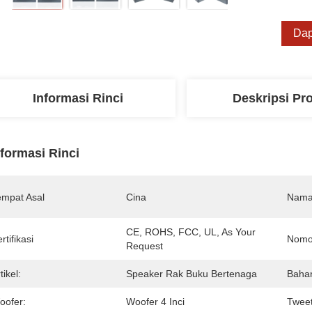
Dap
Informasi Rinci
Deskripsi Pr
nformasi Rinci
empat Asal
Cina
Nama
CE, ROHS, FCC, UL, As Your 
rtifikasi
Nomo
Request
tikel:
Speaker Rak Buku Bertenaga
Baha
oofer:
Woofer 4 Inci
Tweet