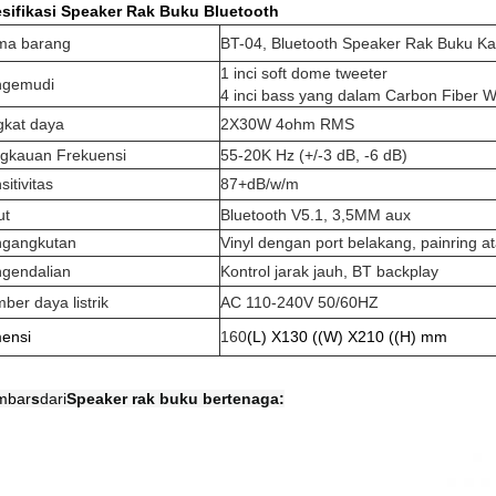
sifikasi Speaker Rak Buku Bluetooth
ma barang
BT-04, Bluetooth Speaker Rak Buku K
1 inci soft dome tweeter
ngemudi
4 inci bass yang dalam Carbon Fiber 
gkat daya
2X30W 4ohm RMS
gkauan Frekuensi
55-20K Hz (+/-3 dB, -6 dB)
sitivitas
87+dB/w/m
ut
Bluetooth V5.1, 3,5MM aux
gangkutan
Vinyl dengan port belakang, painring at
gendalian
Kontrol jarak jauh, BT backplay
ber daya listrik
AC 110-240V 50/60HZ
ensi
160
(L) X130 ((W) X210 ((H) mm
mbar
s
dari
Speaker rak buku bertenaga: