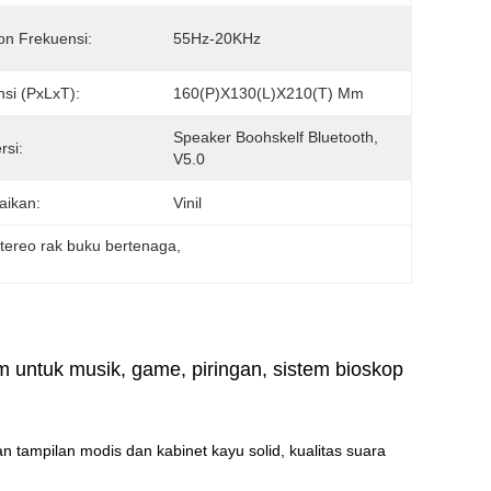
n Frekuensi:
55Hz-20KHz
si (PxLxT):
160(P)X130(L)X210(T) Mm
Speaker Boohskelf Bluetooth, 
rsi:
V5.0
aikan:
Vinil
tereo rak buku bertenaga
, 
untuk musik, game, piringan, sistem bioskop
tampilan modis dan kabinet kayu solid, kualitas suara