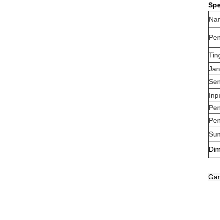
Spe
Na
Pe
Tin
Jan
Sen
Inp
Pen
Pen
Sum
Dim
Ga