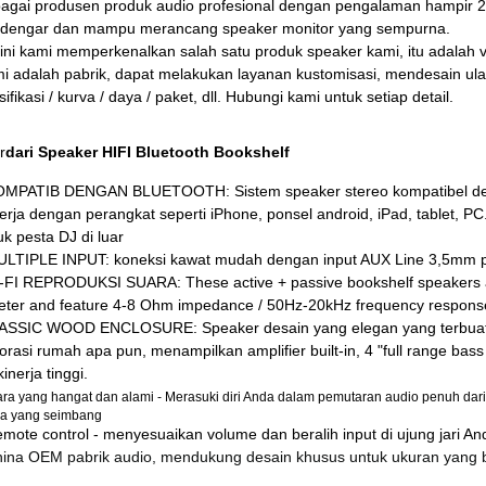
agai produsen produk audio profesional dengan pengalaman hampir 20
dengar dan mampu merancang speaker monitor yang sempurna.
sini kami memperkenalkan salah satu produk speaker kami, itu adalah v
i adalah pabrik, dapat melakukan layanan kustomisasi, mendesain ul
ifikasi / kurva / daya / paket, dll. Hubungi kami untuk setiap detail.
r
dari Speaker HIFI Bluetooth Bookshelf
OMPATIB DENGAN BLUETOOTH: Sistem speaker stereo kompatibel deng
erja dengan perangkat seperti iPhone, ponsel android, iPad, tablet, P
uk pesta DJ di luar
ULTIPLE INPUT: koneksi kawat mudah dengan input AUX Line 3,5mm pad
I-FI REPRODUKSI SUARA: These active + passive bookshelf speakers a
eter and feature 4-8 Ohm impedance / 50Hz-20kHz frequency response 
ASSIC WOOD ENCLOSURE: Speaker desain yang elegan yang terbuat da
orasi rumah apa pun, menampilkan amplifier built-in, 4 "full range bass
inerja tinggi.
ra yang hangat dan alami - Merasuki diri Anda dalam pemutaran audio penuh dar
ra yang seimbang
emote control - menyesuaikan volume dan beralih input di ujung jari An
hina OEM pabrik audio, mendukung desain khusus untuk ukuran yang b