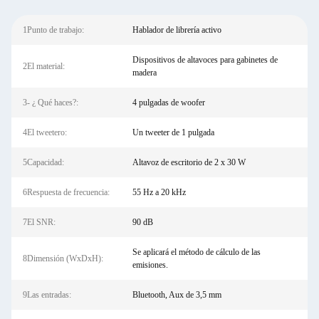
1Punto de trabajo:
Hablador de librería activo
Dispositivos de altavoces para gabinetes de
2El material:
madera
3- ¿ Qué haces?:
4 pulgadas de woofer
4El tweetero:
Un tweeter de 1 pulgada
5Capacidad:
Altavoz de escritorio de 2 x 30 W
6Respuesta de frecuencia:
55 Hz a 20 kHz
7El SNR:
90 dB
Se aplicará el método de cálculo de las
8Dimensión (WxDxH):
emisiones.
9Las entradas:
Bluetooth, Aux de 3,5 mm