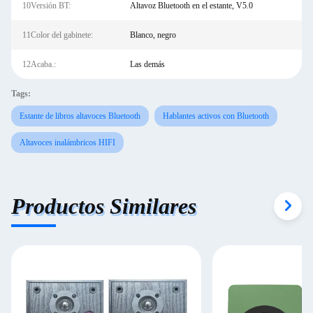
10Versión BT:
Altavoz Bluetooth en el estante, V5.0
11Color del gabinete:
Blanco, negro
12Acaba.:
Las demás
Tags:
Estante de libros altavoces Bluetooth
Hablantes activos con Bluetooth
Altavoces inalámbricos HIFI
Productos Similares