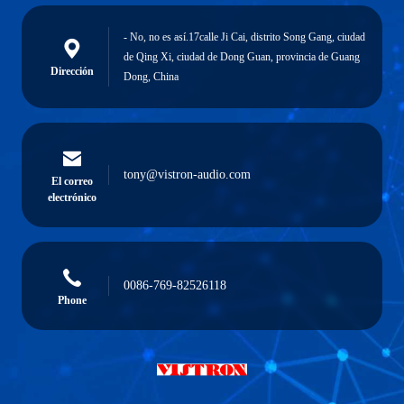
- No, no es así.17calle Ji Cai, distrito Song Gang, ciudad
de Qing Xi, ciudad de Dong Guan, provincia de Guang
Dirección
Dong, China
tony@vistron-audio.com
El correo
electrónico
0086-769-82526118
Phone