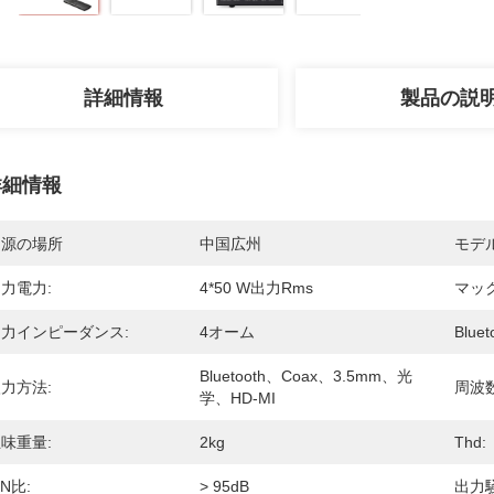
詳細情報
製品の説
詳細情報
起源の場所
中国広州
モデ
力電力:
4*50 W出力rms
マッ
力インピーダンス:
4オーム
Blue
Bluetooth、Coax、3.5mm、光
力方法:
周波
学、HD-MI
味重量:
2kg
Thd:
/N比:
> 95dB
出力騒