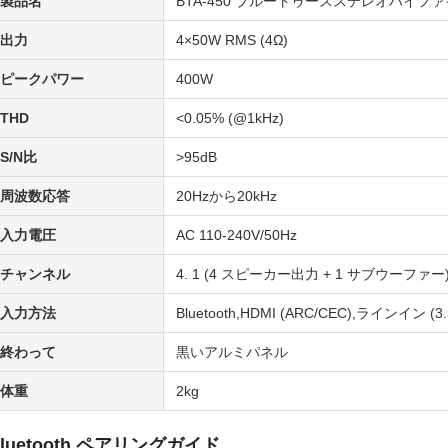
製品名
BTA-450 ブルートゥースステレオハイフ
出力
4×50W RMS (4Ω)
ピークパワー
400W
THD
<0.05% (@1kHz)
S/N比
>95dB
周波数応答
20Hzから20kHz
入力電圧
AC 110-240V/50Hz
チャンネル
4. 1 (4 スピーカー出力 + 1 サブウーファー
入力方法
Bluetooth,HDMI (ARC/CEC),ラインイン (
終わって
黒いアルミパネル
体重
2kg
luetooth ペアリングガイド