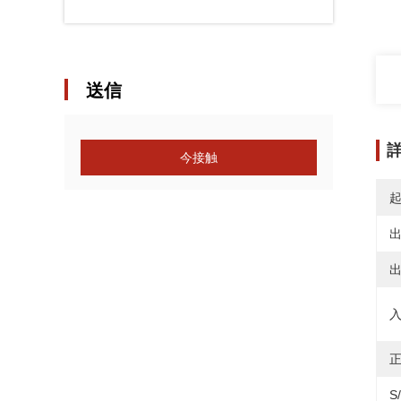
送信
今接触
出
出
入
正
S