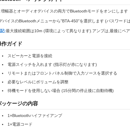
. 増幅器とオーディオデバイスの両方でBluetoothモードをオンにします
デバイスのBluetoothメニューから"BTA-450"を選択します (パスワー
記:
最大接続範囲は10m (環境によって異なります).アンプは,最後に
操作ガイド
スピーカーと電源を接続
電源スイッチを入れます (指示灯が赤になります)
リモートまたはフロントパネル制御で入力ソースを選択する
必要なレベルにボリュームを調整
待機モードを使用しない場合 (15分間の停止後に自動待機)
パッケージの内容
1×Bluetoothハイファイアンプ
1×電源コード