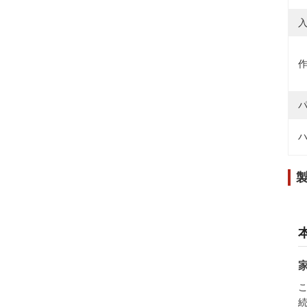
入
作
パ
ハ
こ
続