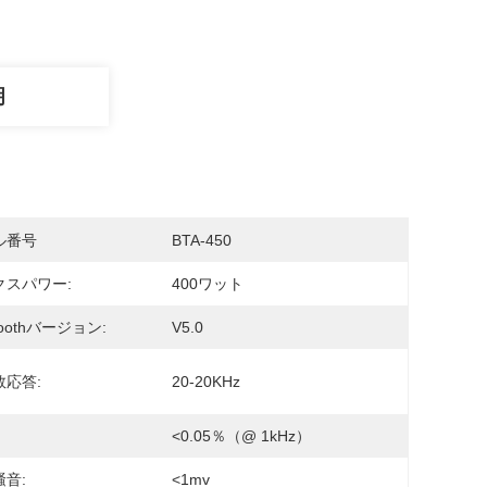
明
ル番号
BTA-450
クスパワー:
400ワット
toothバージョン:
V5.0
数応答:
20-20KHz
<0.05％（@ 1kHz）
音:
<1mv