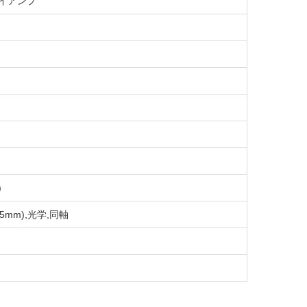
ァイアンプ
)
3.5mm),光学,同軸