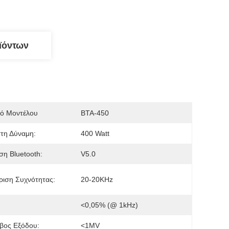
ϊόντων
μό Μοντέλου
ΒΤΑ-450
τη Δύναμη:
400 Watt
η Bluetooth:
V5.0
ιση Συχνότητας:
20-20KHz
<0,05% (@ 1kHz)
βος Εξόδου:
<1MV