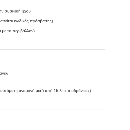
την συσκευή ήχου
παιτείται κωδικός πρόσβασης)
α με το περιβάλλον).
)
άνελ
 (αυτόματη αναμονή μετά από 15 λεπτά αδράνειας)