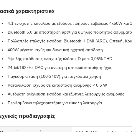
ασικά χαρακτηριστικά
4.1 ενισχυτής καναλιού με εξόδους πλήρους εμβέλειας 4x50W και 
Bluetooth 5.0 με υποστήριξη aptX για υψηλής ποιότητας ασύρματο
Πολλαπλές επιλογές εισόδου: Bluetooth, HDMI (ARC), Οπτική, Κο
400W μέγιστη ισχύς για δυναμική ηχητική απόδοση
Υψηλής απόδοσης ενισχυτής κλάσης D με < 0,05% THD
24-bit/192kHz DAC για ανώτερη αποκωδικοποίηση ήχου
Παγκόσμια τάση (100-240V) για παγκόσμια χρήση
Κατανάλωση ισχύος σε κατάσταση αναμονής < 0,5 W
Αυτόματη ανίχνευση εισόδου και έξυπνες λειτουργίες αναμονής
Περιλαμβάνει τηλεχειριστήριο για εύκολη λειτουργία
εχνικές προδιαγραφές