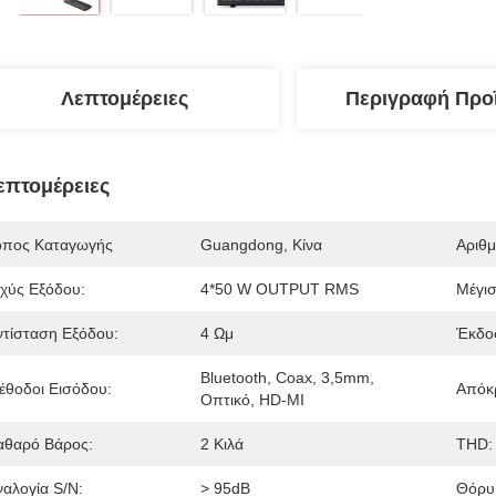
Λεπτομέρειες
Περιγραφή Προ
επτομέρειες
όπος Καταγωγής
Guangdong, Κίνα
Αριθ
σχύς Εξόδου:
4*50 W OUTPUT RMS
Μέγισ
ντίσταση Εξόδου:
4 Ωμ
Έκδοσ
Bluetooth, Coax, 3,5mm, 
έθοδοι Εισόδου:
Απόκρ
Οπτικό, HD-MI
αθαρό Βάρος:
2 Κιλά
THD:
ναλογία S/N:
> 95dB
Θόρυ