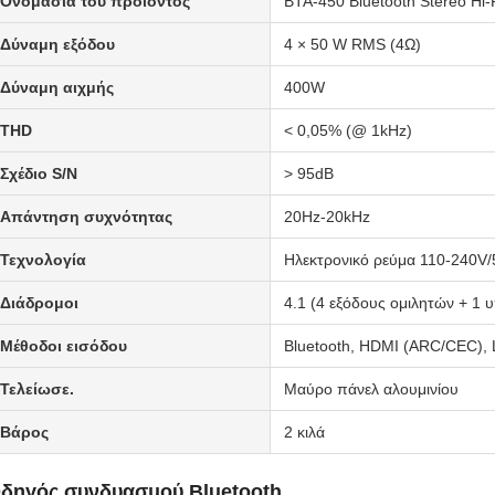
Ονομασία του προϊόντος
BTA-450 Bluetooth Stereo Hi-
Δύναμη εξόδου
4 × 50 W RMS (4Ω)
Δύναμη αιχμής
400W
ΤHD
< 0,05% (@ 1kHz)
Σχέδιο S/N
> 95dB
Απάντηση συχνότητας
20Hz-20kHz
Τεχνολογία
Ηλεκτρονικό ρεύμα 110-240V
Διάδρομοι
4.1 (4 εξόδους ομιλητών + 1
Μέθοδοι εισόδου
Bluetooth, HDMI (ARC/CEC), L
Τελείωσε.
Μαύρο πάνελ αλουμινίου
Βάρος
2 κιλά
δηγός συνδυασμού Bluetooth