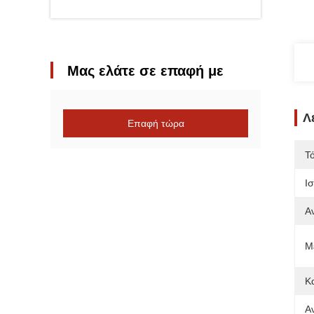
Μας ελάτε σε επαφή με
Λ
Επαφή τώρα
Τ
Ι
Α
Μ
Κ
Α