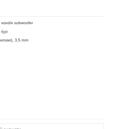
1 κανάλι subwoofer
 ήχο
ακσιακή, 3,5 mm