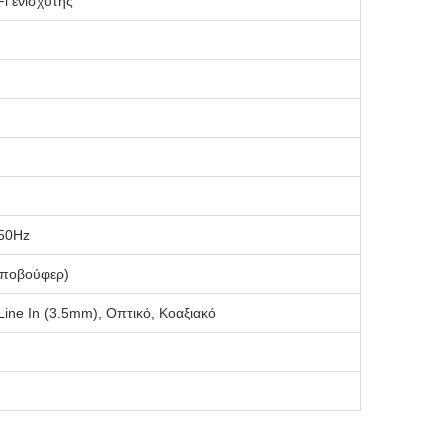
Fi ενισχυτής
/50Hz
 υποβούφερ)
ine In (3.5mm), Οπτικό, Κοαξιακό