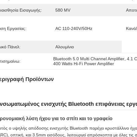
υαισθησία Εισαγωγής:
580 MV
Αποτε
άση Εργασίας:
AC 110-240V/50Hz
Κανάλ
λικό Πάνελ:
Αλουμίνιο
Bluetooth 5.0 Multi Channel Amplifier
, 
4.1 C
πισημαίνω:
400 Watts Hi-Fi Power Amplifier
εριγραφή Προϊόντων
νσωματωμένος ενισχυτής Bluetooth επιφάνειας εργα
ρονομιακή λύση ήχου για το σπίτι και το γραφείο
υτός ο υψηλής απόδοσης ενισχυτής Bluetooth παρέχει κρυστάλλινο ήχο 
ARC), οπτική, και 3.5mm εισόδους, λειτουργεί απρόσκοπτα με όλες τις 