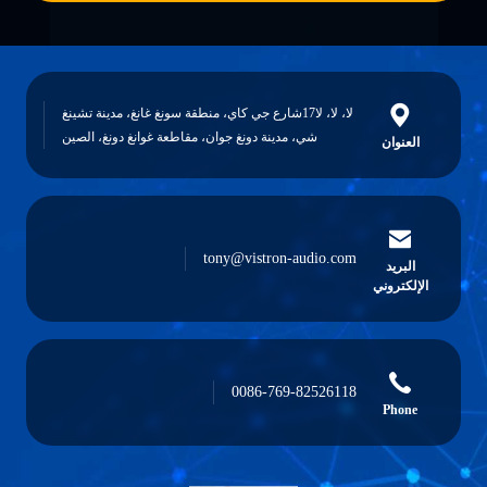
لا، لا، لا17شارع جي كاي، منطقة سونغ غانغ، مدينة تشينغ
شي، مدينة دونغ جوان، مقاطعة غوانغ دونغ، الصين
tony@vistron-audio.com
0086-769-82526118