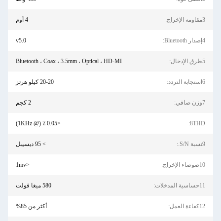
4 أوم
v5.0
Bluetooth ، Coax ، 3.5mm ، Optical ، HD-MI
20-20 كيلو هرتز
2 كجم
<0.05 ٪ (@ 1KHz)
> 95 ديسيبل
<1mv
580 ميغا فولت
أكثر من 85%