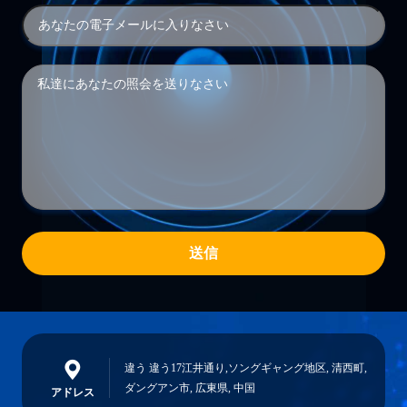
Get Best Price
Get Best Price
強力なマルチゾーンステレオアン
16チャネルハイファイステレオア
プ 19インチラックマウント 900ワ
ンプ 2400W AVホームシアタース
ット スピーカー選択音量制御
ピーカー サウンドサウンド受信機
Get Best Price
Get Best Price