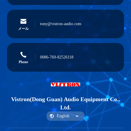
8 ソース 8 ゾーン ブリッジ可能 分
RCA入力16チャンネル8ゾーンホ
散型オーディオマトリックスアン
ームオーディオアンプシステム
プ ブリッジ可能 統合型ステレオ
アンプ
Get Best Price
Get Best Price
1000ワットの多チャンネルアンプ
スーパーベース 2U Dクラス サブ
統合 6ゾーン 12チャンネル 家庭用
ウーファー アンプホームシアター
配送オーディオアンプ
モノアンプ 1000W RMS
Get Best Price
Get Best Price