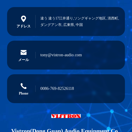
違う 違う17江井通り,ソングギャング地区, 清西町,
ダングアン市, 広東県, 中国
アドレス
tony@vistron-audio.com
メール
0086-769-82526118
Phone
Vistron(Dong Guan) Audio Equipment Co.,