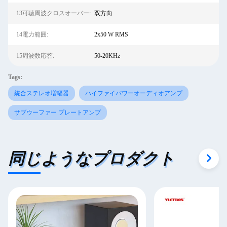
13可聴周波クロスオーバー:
双方向
14電力範囲:
2x50 W RMS
15周波数応答:
50-20KHz
Tags:
統合ステレオ増幅器
ハイファイパワーオーディオアンプ
サブウーファー プレートアンプ
同じようなプロダクト