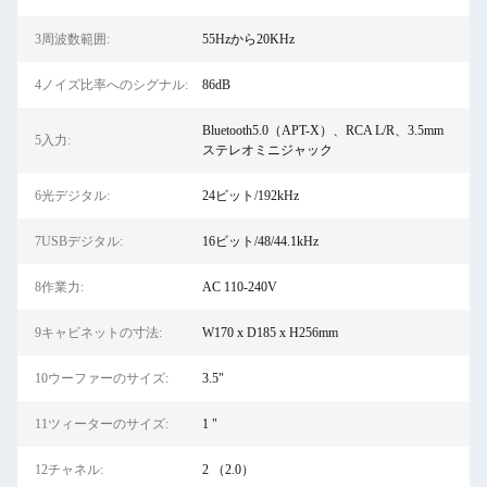
3周波数範囲:
55Hzから20KHz
4ノイズ比率へのシグナル:
86dB
Bluetooth5.0（APT-X）、RCA L/R、3.5mm
5入力:
ステレオミニジャック
6光デジタル:
24ビット/192kHz
7USBデジタル:
16ビット/48/44.1kHz
8作業力:
AC 110-240V
9キャビネットの寸法:
W170 x D185 x H256mm
10ウーファーのサイズ:
3.5"
11ツィーターのサイズ:
1 "
12チャネル:
2 （2.0）