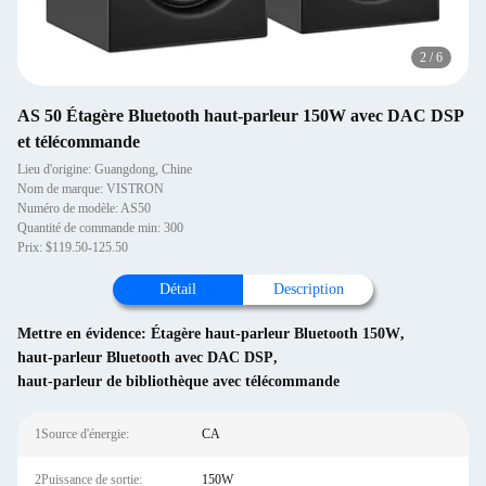
3
/
6
AS 50 Étagère Bluetooth haut-parleur 150W avec DAC DSP
et télécommande
Lieu d'origine: Guangdong, Chine
Nom de marque: VISTRON
Numéro de modèle: AS50
Quantité de commande min: 300
Prix: $119.50-125.50
Détail
Description
Mettre en évidence:
Étagère haut-parleur Bluetooth 150W
,
haut-parleur Bluetooth avec DAC DSP
,
haut-parleur de bibliothèque avec télécommande
1Source d'énergie:
CA
2Puissance de sortie:
150W