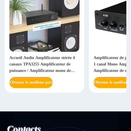
ur stéréo 4
Amplificateur de puissance audio mini
Ampli
ateur de
1 canal Mono Amp TPA3255
50W x
 mono de
Amplificateur de subwoofer pour la
Mini 
maison
pour
Obtenez le meilleur prix
Obten
Contacts