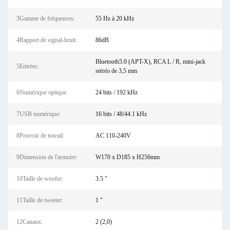
3Gamme de fréquences:
55 Hz à 20 kHz
4Rapport de signal-bruit:
86dB
Bluetooth5.0 (APT-X), RCA L / R, mini-jack
5Entrées:
stéréo de 3,5 mm
6Numérique optique:
24 bits / 192 kHz
7USB numérique:
16 bits / 48/44.1 kHz
8Pouvoir de travail:
AC 110-240V
9Dimension de l'armoire:
W170 x D185 x H256mm
10Taille de woofer:
3.5 "
11Taille de tweeter:
1 "
12Canaux:
2 (2,0)