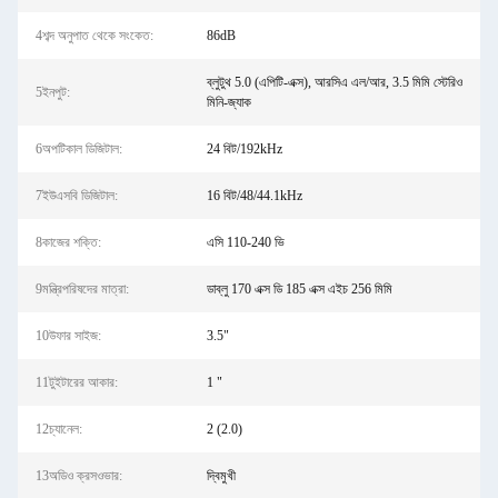
4শব্দ অনুপাত থেকে সংকেত:
86dB
ব্লুটুথ 5.0 (এপিটি-এক্স), আরসিএ এল/আর, 3.5 মিমি স্টেরিও
5ইনপুট:
মিনি-জ্যাক
6অপটিকাল ডিজিটাল:
24 বিট/192kHz
7ইউএসবি ডিজিটাল:
16 বিট/48/44.1kHz
8কাজের শক্তি:
এসি 110-240 ভি
9মন্ত্রিপরিষদের মাত্রা:
ডাব্লু 170 এক্স ডি 185 এক্স এইচ 256 মিমি
10উফার সাইজ:
3.5"
11টুইটারের আকার:
1 "
12চ্যানেল:
2 (2.0)
13অডিও ক্রসওভার:
দ্বিমুখী