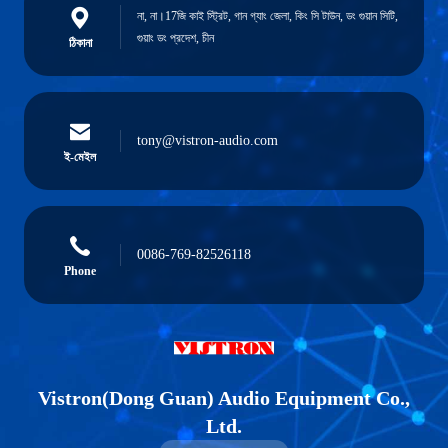
না, না।17জি কাই স্ট্রিট, গান গ্যাং জেলা, কিং সি টাউন, ডং গুয়ান সিটি,
গুয়াং ডং প্রদেশ, চীন
ঠিকানা
tony@vistron-audio.com
ই-মেইল
0086-769-82526118
Phone
Vistron(Dong Guan) Audio Equipment Co.,
Ltd.