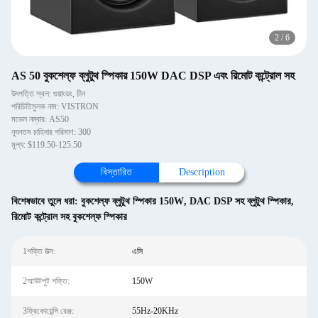
2
/
6
AS 50 বুকশেল্ফ ব্লুটুথ স্পিকার 150W DAC DSP এবং রিমোট কন্ট্রোল সহ
উৎপত্তি স্থল: গুয়াংডং, চীন
পরিচিতিমুলক নাম: VISTRON
মডেল নম্বার: AS50
ন্যূনতম চাহিদার পরিমাণ: 300
মূল্য: $119.50-125.50
বিস্তারিত
Description
বিশেষভাবে তুলে ধরা:
বুকশেল্ফ ব্লুটুথ স্পিকার 150W
,
DAC DSP সহ ব্লুটুথ স্পিকার
,
রিমোট কন্ট্রোল সহ বুকশেল্ফ স্পিকার
1শক্তি উত্স:
এসি
2আউটপুট শক্তি:
150W
3ফ্রিকোয়েন্সি রেঞ্জ:
55Hz-20KHz