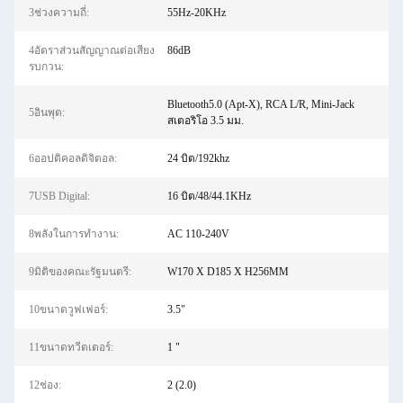
3ช่วงความถี่:
55Hz-20KHz
4อัตราส่วนสัญญาณต่อเสียง
86dB
รบกวน:
Bluetooth5.0 (Apt-X), RCA L/R, Mini-Jack
5อินพุต:
สเตอริโอ 3.5 มม.
6ออปติคอลดิจิตอล:
24 บิต/192khz
7USB Digital:
16 บิต/48/44.1KHz
8พลังในการทำงาน:
AC 110-240V
9มิติของคณะรัฐมนตรี:
W170 X D185 X H256MM
10ขนาดวูฟเฟอร์:
3.5"
11ขนาดทวีตเตอร์:
1 "
12ช่อง:
2 (2.0)