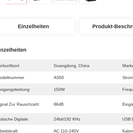
Einzelheiten
Produkt-Beschr
inzelheiten
rkunftsort
Guangdong, China
Mark
odellnummer
AS50
Strom
usgangsleistung:
150W
Frequ
ignal Zur Rauschzahl:
86dB
Eingä
tische Digitale:
24bit/192 KHz
USB D
beitskraft:
AC 110-240V
Kabin