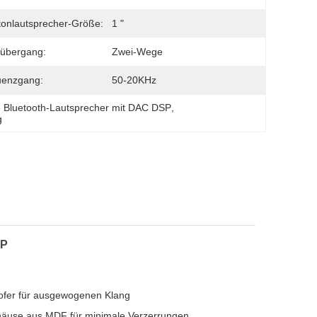
onlautsprecher-Größe:
1 "
oübergang:
Zwei-Wege
uenzgang:
50-20KHz
, 
Bluetooth-Lautsprecher mit DAC DSP
, 
g
SP
oofer für ausgewogenen Klang
ehäuse aus MDF für minimale Verzerrungen