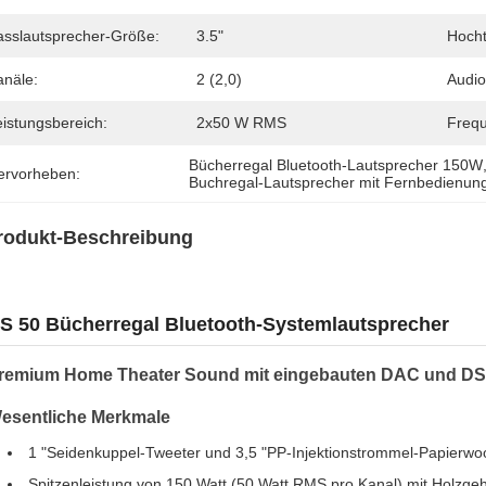
asslautsprecher-Größe:
3.5"
Hocht
anäle:
2 (2,0)
Audi
eistungsbereich:
2x50 W RMS
Freq
Bücherregal Bluetooth-Lautsprecher 150W
ervorheben:
Buchregal-Lautsprecher mit Fernbedienun
rodukt-Beschreibung
S 50 Bücherregal Bluetooth-Systemlautsprecher
remium Home Theater Sound mit eingebauten DAC und D
esentliche Merkmale
1 "Seidenkuppel-Tweeter und 3,5 "PP-Injektionstrommel-Papierw
Spitzenleistung von 150 Watt (50 Watt RMS pro Kanal) mit Holzg