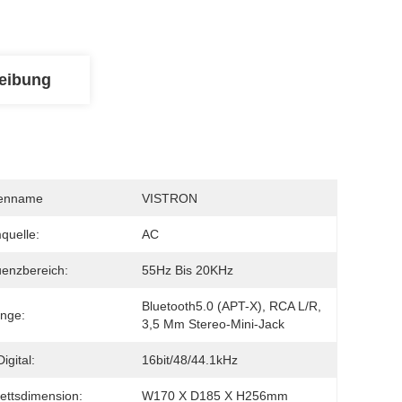
eibung
enname
VISTRON
quelle:
AC
enzbereich:
55Hz Bis 20KHz
Bluetooth5.0 (APT-X), RCA L/R, 
nge:
3,5 Mm Stereo-Mini-Jack
igital:
16bit/48/44.1kHz
ettsdimension:
W170 X D185 X H256mm