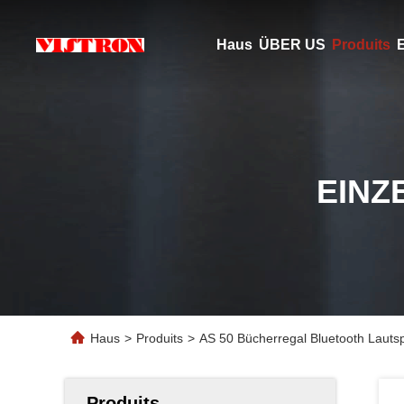
Haus
ÜBER US
Produits
E
EINZ
Haus
>
Produits
>
AS 50 Bücherregal Bluetooth Laut
Produits