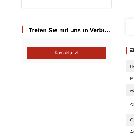
Treten Sie mit uns in Verbindung
E
Kontakt jetzt
He
M
A
S
Op
Ar