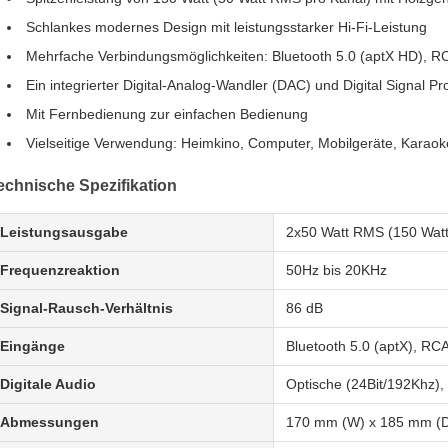
Schlankes modernes Design mit leistungsstarker Hi-Fi-Leistung
Mehrfache Verbindungsmöglichkeiten: Bluetooth 5.0 (aptX HD), R
Ein integrierter Digital-Analog-Wandler (DAC) und Digital Signal P
Mit Fernbedienung zur einfachen Bedienung
Vielseitige Verwendung: Heimkino, Computer, Mobilgeräte, Karaok
echnische Spezifikation
Leistungsausgabe
2x50 Watt RMS (150 Watt 
Frequenzreaktion
50Hz bis 20KHz
Signal-Rausch-Verhältnis
86 dB
Eingänge
Bluetooth 5.0 (aptX), RC
Digitale Audio
Optische (24Bit/192Khz),
Abmessungen
170 mm (W) x 185 mm (D