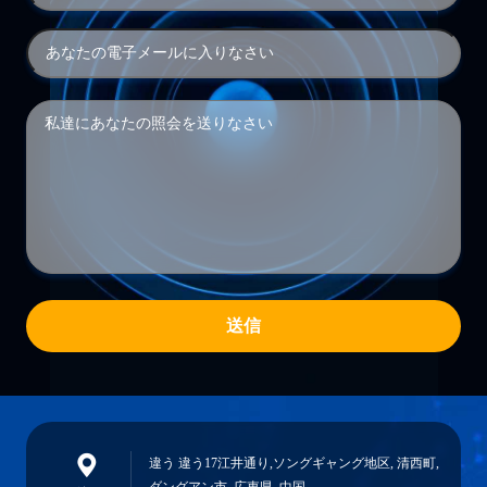
送信
違う 違う17江井通り,ソングギャング地区, 清西町,