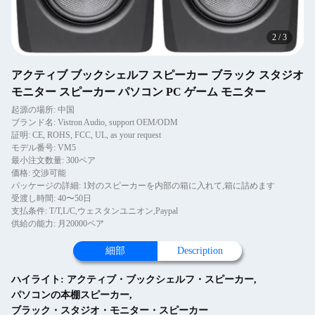
2
/
3
アクティブ ブックシェルフ スピーカー ブラック スタジオ
モニター スピーカー パソコン PC ゲーム モニター
起源の場所: 中国
ブランド名: Vistron Audio, support OEM/ODM
証明: CE, ROHS, FCC, UL, as your request
モデル番号: VM5
最小注文数量: 300ペア
価格: 交渉可能
パッケージの詳細: 1対のスピーカーを内部の箱に入れて,箱に詰めます
受渡し時間: 40〜50日
支払条件: T/T,L/C,ウェスタンユニオン,Paypal
供給の能力: 月20000ペア
細部
Description
ハイライト:
アクティブ・ブックシェルフ・スピーカー
,
パソコンの本棚スピーカー
,
ブラック・スタジオ・モニター・スピーカー