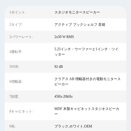
1ポイント:
スタジオモニタースピーカー
2タイプ:
アクティブ ブックシェルフ 音箱
3パワーレート:
2x50 W RMS
5.25インチ・ウーファーと1インチ・ツイ
4運転手:
ッター
5SNR:
92 dB
クラアス AB 増幅器付きの電動モニタース
6増幅器:
ピーカー
7頻度:
45Hz-20kHz
MDF 木製キャビネットスタジオスピーカ
8キャビネット:
ー
9色:
ブラック,ホワイト,OEM