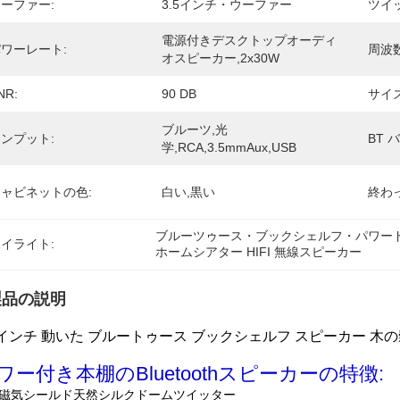
ーファー:
3.5インチ・ウーファー
ツイ
電源付きデスクトップオーディ
ワーレート:
周波
オスピーカー,2x30W
NR:
90 DB
サイズ 
ブルーツ,光
ンプット:
BT 
学,RCA,3.5mmAux,USB
ャビネットの色:
白い,黒い
終わっ
ブルーツゥース・ブックシェルフ・パワー
イライト:
ホームシアター HIFI 無線スピーカー
製品の説明
5インチ 動いた ブルートゥース ブックシェルフ スピーカー 木の
ワー付き本棚のBluetoothスピーカーの特徴:
1 "磁気シールド天然シルクドームツイッター