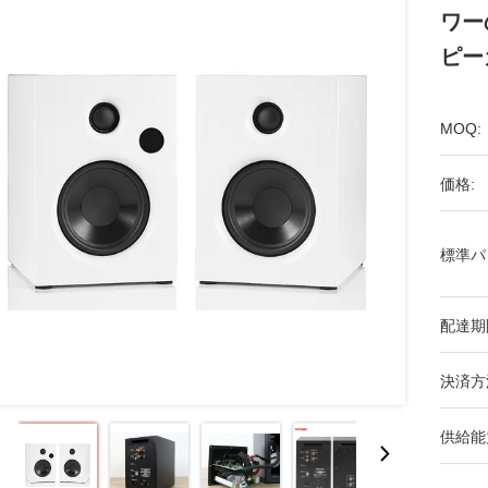
ワー
ピー
MOQ:
価格:
標準パ
配達期
決済方
供給能