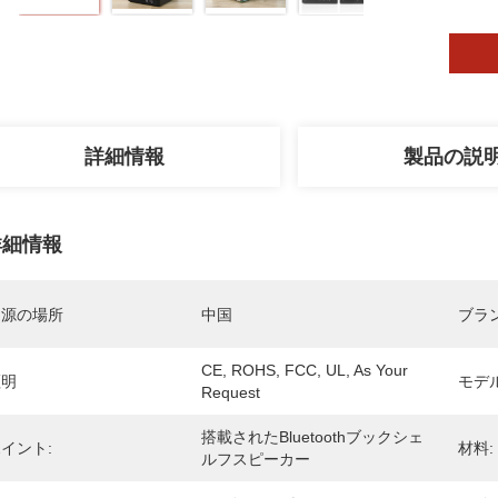
詳細情報
製品の説
詳細情報
起源の場所
中国
ブラ
CE, ROHS, FCC, UL, As Your 
証明
モデ
Request
搭載されたBluetoothブックシェ
イント:
材料:
ルフスピーカー