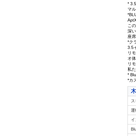
* 
マル
*B
Ap
この
深い
座席
*ク
3.
リモ
オ体
リモ
私た
* 
*カ
木
ス
運
イ
B