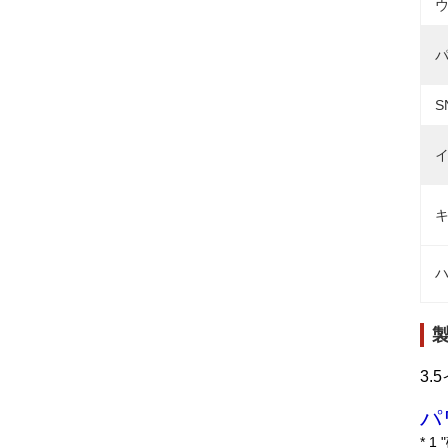
ウ
パ
S
イ
キ
ハ
3.
パ
* 