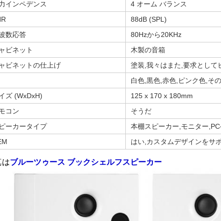
力インペデンス
4 オーム バランス
NR
88dB (SPL)
波数応答
80Hzから20KHz
ャビネット
木製の音箱
ャビネットの仕上げ
塗装,我々はまた,要求とし
白色,黒色,赤色,ピンク色,そ
イズ (WxDxH)
125 x 170 x 180mm
モコン
そうだ
ピーカータイプ
本棚スピーカー,モニター,P
EM
はい,カスタムデザインをサ
真は
ブルーツゥース ブックシェルフスピーカー