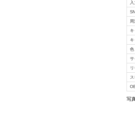
入
S
周
キ
キ
色
サ
リ
ス
O
写