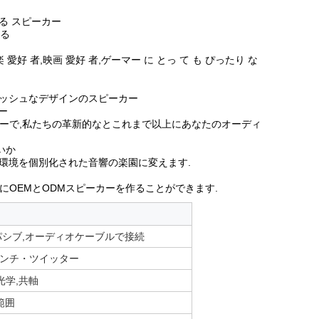
る スピーカー
する
楽 愛好 者,映画 愛好 者,ゲーマー に とっ て も ぴったり な
リッシュなデザインのスピーカー
ー
カーで,私たちの革新的なとこれまで以上にあなたのオーディ
いか
の環境を個別化された音響の楽園に変えます.
にOEMとODMスピーカーを作ることができます.
ブとパシブ,オーディオケーブルで接続
インチ・ツイッター
B,光学,共軸
範囲