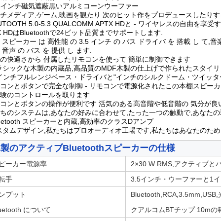
3.5インチ磁気遮蔽黒いアルミコーンウーファー
チメディア,ゲーム,映画を観たり 次のヒット作をプロデュースしたりす
LUTOOTH 5.0-5.3 QUALCOMM APTX HDと - ワイヤレスの自由を享受
tX HDはBluetoothで24ビット品質までサポートします.
 スピーカー は 高性能 の 3.5 インチ の バス ドライバ を 搭載 し て,音
 音声 の バス を 提供 し ます.
の快適さから 付属したリモコンを使って 簡単に制御できます
ラシックな木製の内蔵品,高品質のMDF木製の仕上げで作られたスタイ
5インチフルレンジベース・ドライバと"インチのシルクドーム・ツイッタ
コンとボタンで完全な制御 - リモコンで電源化されたこの本棚スピー
験のコントロールを取ります
コンとボタンの操作が便利です 活気のある高音階や低音階の 気分が良
ちのシステムは,あなたの好みに合わせて,たった一つの触動で,あなた
Bluetooth スピーカーと内蔵,高効率のクラスDアンプ
スタムデザイン,私たちはプロオーディオ工場です,私たちはあなたのため
製のアクティブBluetoothスピーカーの仕様
ピーカー電源率
2×30 W RMS,アクティ
転手
3.5インチ・ウーファーと1
ンプット
Bluetooth,RCA,3.5mm,US
luetooth について
クアルコムBTチップ 10mの