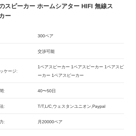
のスピーカー ホームシアター HIFI 無線ス
カー
300ペア
交渉可能
1ペアスピーカー 1ペアスピーカー 1ペアスピ
ッケージ:
ーカー 1ペアスピーカー
間:
40〜50日
法:
T/T,L/C,ウェスタンユニオン,Paypal
力:
月20000ペア