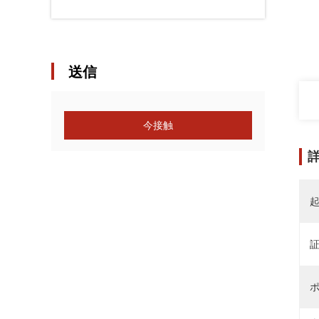
送信
今接触
ポ